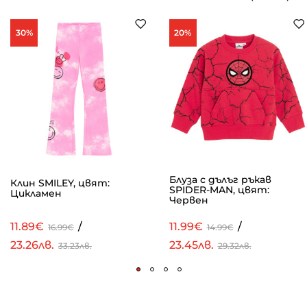
30%
20%
Блуза с дълъг ръкав
Клин SMILEY, цвят:
SPIDER-MAN, цвят:
Цикламен
Червен
11.89€
/
11.99€
/
16.99€
14.99€
23.26лв.
23.45лв.
33.23лв.
29.32лв.