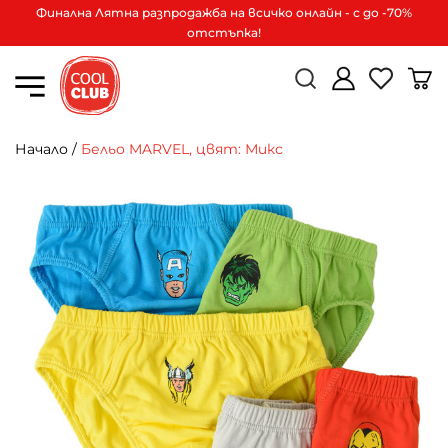
Финална Лятна разпродажба на всичко онлайн - с до -70%
отстъпка!
Начало
/
Бельо MARVEL, цвят: Микс