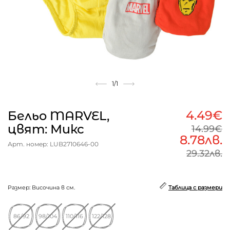
1
/1
4.49€
Бельо MARVEL,
цвят: Микс
14.99€
8.78лв.
Арт. номер: LUB2710646-00
29.32лв.
Размер: Височина в см.
Таблица с размери
86/92
98/104
110/116
122/128