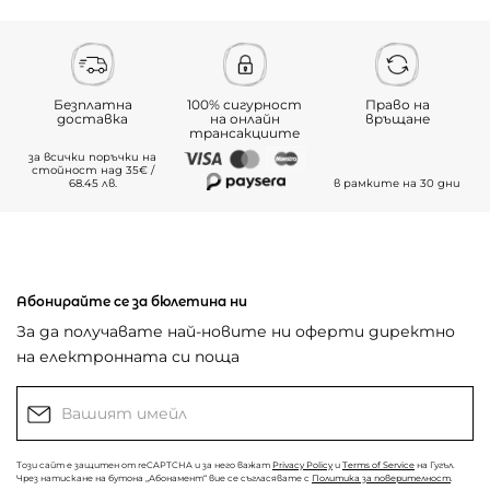
Безплатна
100% сигурност
Право на
доставка
на онлайн
връщане
трансакциите
за всички поръчки на
стойност над 35€ /
68.45 лв.
в рамките на 30 дни
Абонирайте се за бюлетина ни
За да получавате най-новите ни оферти директно
на електронната си поща
Този сайт е защитен от reCAPTCHA и за него важат
Privacy Policy
и
Terms of Service
на Гугъл.
Чрез натискане на бутона „Абонамент“ вие се съгласявате с
Политика за поверителност
.