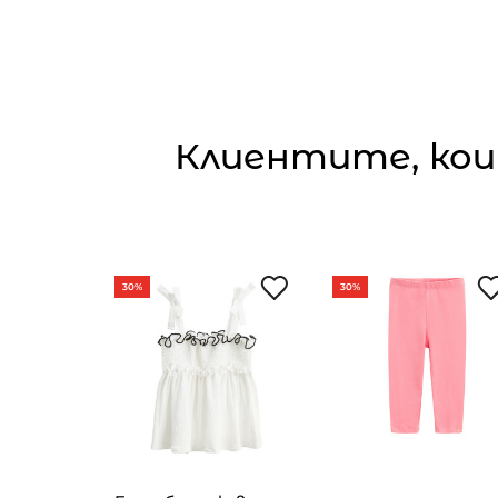
Клиентите, кои
30%
30%