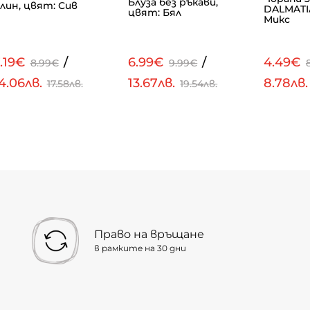
Блуза без ръкави,
лин, цвят: Сив
DALMATI
цвят: Бял
Микс
.19€
/
6.99€
/
4.49€
8.99€
9.99€
4.06лв.
13.67лв.
8.78лв
17.58лв.
19.54лв.
Право на връщане
в рамките на 30 дни