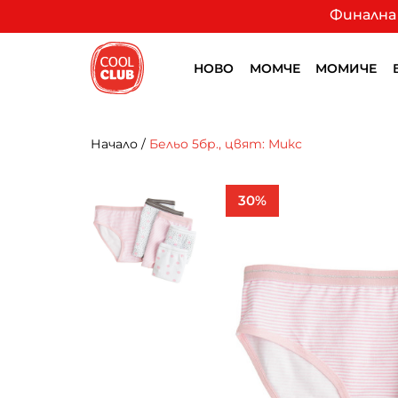
Финална 
НОВО
МОМЧЕ
МОМИЧЕ
Начало
/
Бельо 5бр., цвят: Микс
30%