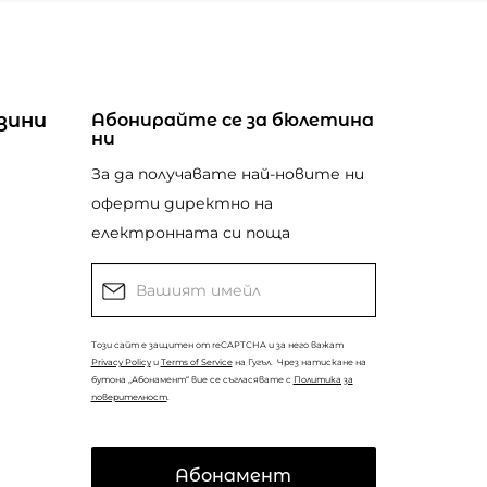
зини
Абонирайте се за бюлетина
ни
За да получавате най-новите ни
оферти директно на
електронната си поща
Този сайт е защитен от reCAPTCHA и за него важат
Privacy Policy
и
Terms of Service
на Гугъл.
Чрез натискане на
бутона „Абонамент“ вие се съгласявате с
Политика за
поверителност
.
Абонамент