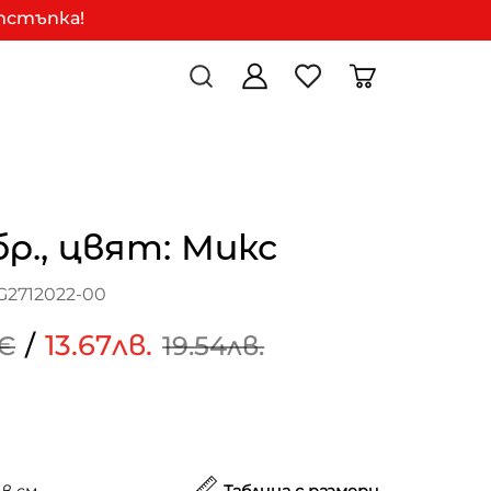
отстъпка!
бр., цвят: Микс
G2712022-00
/
13.67лв.
9€
19.54лв.