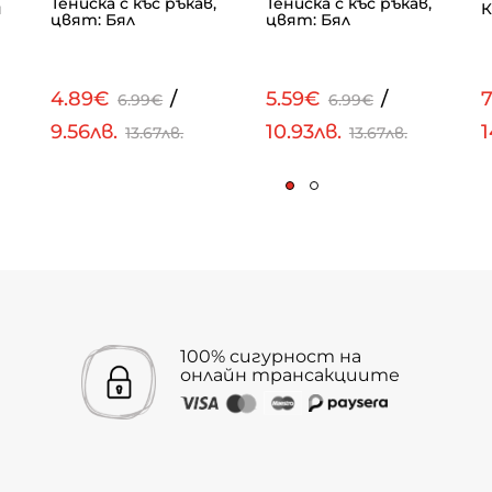
Тениска с къс ръкав,
Тениска с къс ръкав,
н
К
цвят: Бял
цвят: Бял
4.89€
/
5.59€
/
7
6.99€
6.99€
9.56лв.
10.93лв.
1
13.67лв.
13.67лв.
100% сигурност на
онлайн трансакциите