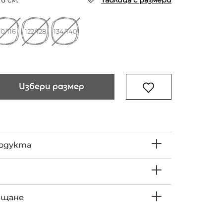
в см.
Таблица с размери
10/116
122/128
134/140
Избери размер
родукта
ъщане