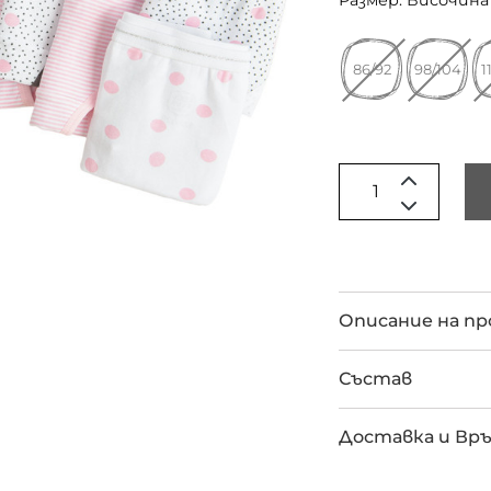
Размер: Височина 
86/92
98/104
1
Описание на п
Състав
Доставка и Вр