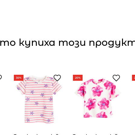
то купиха този продукт,
30%
20%