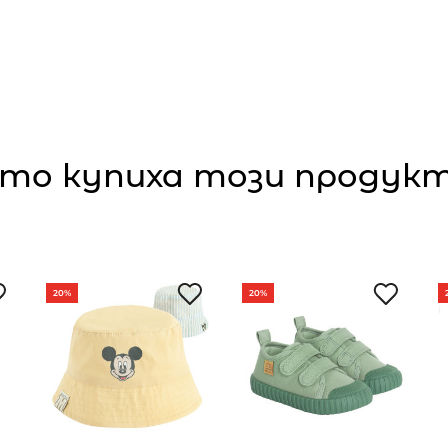
то купиха този продукт,
20%
20%