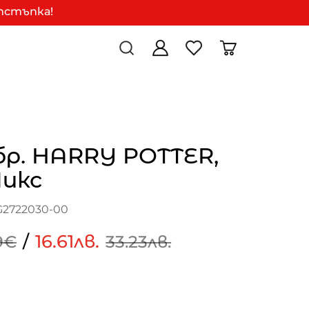
отстъпка!
бр. HARRY POTTER,
Микс
G2722030-00
/
16.61лв.
9€
33.23лв.