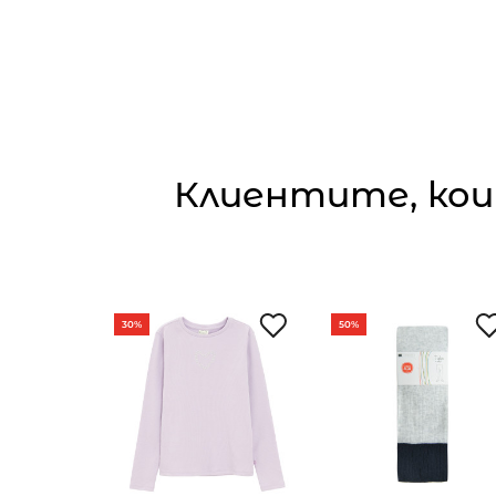
Клиентите, кои
30%
50%