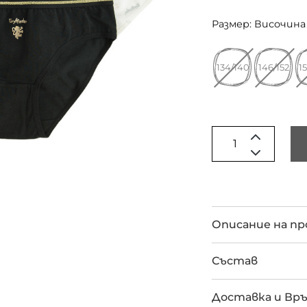
Размер: Височина 
134/140
146/152
1
Описание на п
Състав
Доставка и Вр