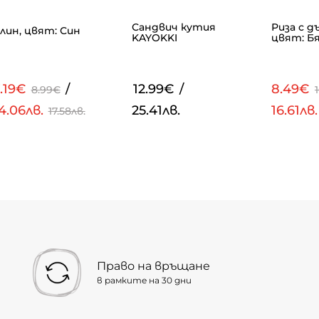
Сандвич кутия
Риза с д
лин, цвят: Син
KAYOKKI
цвят: Б
.19€
/
12.99€
/
8.49€
8.99€
4.06лв.
25.41лв.
16.61лв
17.58лв.
Право на връщане
в рамките на 30 дни