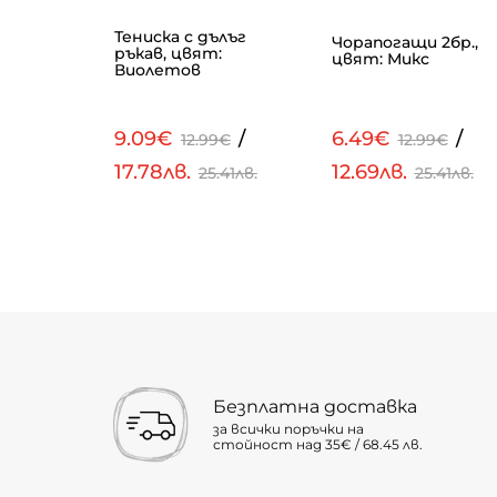
Тениска с дълъг
PATROL,
Чорапогащи 2бр.,
ръкав, цвят:
цвят: Микс
Виолетов
/
9.09€
/
6.49€
/
99€
12.99€
12.99€
17.78лв.
12.69лв.
.23лв.
25.41лв.
25.41лв.
Безплатна доставка
за всички поръчки на
стойност над 35€ / 68.45 лв.