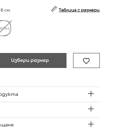
в см.
Таблица с размери
58/164
Избери размер
родукта
ъщане