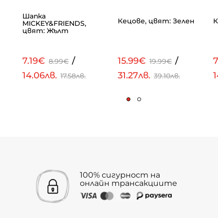
Шапка
Кецове, цвят: Зелен
К
MICKEY&FRIENDS,
цвят: Жълт
7.19€
/
15.99€
/
7
8.99€
19.99€
14.06лв.
31.27лв.
1
17.58лв.
39.10лв.
100% сигурност на
онлайн трансакциите