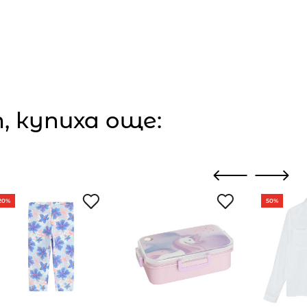
 купиха още:
20%
50%