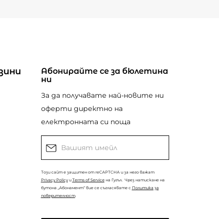
зини
Абонирайте се за бюлетина
ни
За да получавате най-новите ни
оферти директно на
електронната си поща
Този сайт е защитен от reCAPTCHA и за него важат
Privacy Policy
и
Terms of Service
на Гугъл.
Чрез натискане на
бутона „Абонамент“ вие се съгласявате с
Политика за
поверителност
.