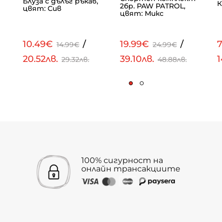
Блуза с дълъг ръкав,
К
2бр. PAW PATROL,
цвят: Сив
цвят: Микс
10.49€
/
19.99€
/
7
14.99€
24.99€
20.52лв.
39.10лв.
1
29.32лв.
48.88лв.
100% сигурност на
онлайн трансакциите