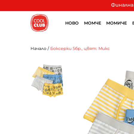
Финална 
НОВО
МОМЧЕ
МОМИЧЕ
Начало
/
Боксерки 5бр., цвят: Микс