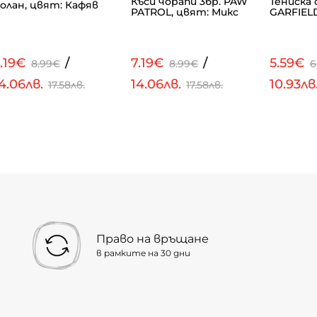
Къси чорапи 3бр. PAW
Тениска 
олан, цвят: Кафяв
PATROL, цвят: Микс
GARFIELD
.19€
/
7.19€
/
5.59€
8.99€
8.99€
6
4.06лв.
14.06лв.
10.93лв
17.58лв.
17.58лв.
Право на връщане
в рамките на 30 дни