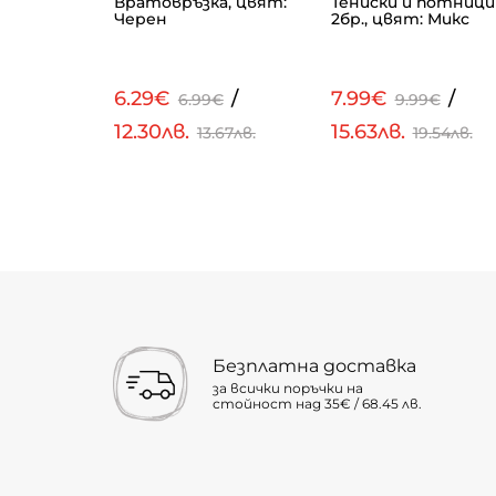
Вратовръзка, цвят:
Тениски и потници
: Син
Черен
2бр., цвят: Микс
/
6.29€
/
7.99€
/
€
6.99€
9.99€
12.30лв.
15.63лв.
.58лв.
13.67лв.
19.54лв.
Безплатна доставка
за всички поръчки на
стойност над 35€ / 68.45 лв.