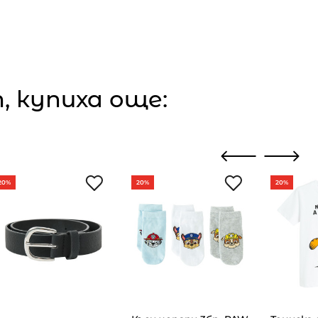
 купиха още:
20%
20%
20%