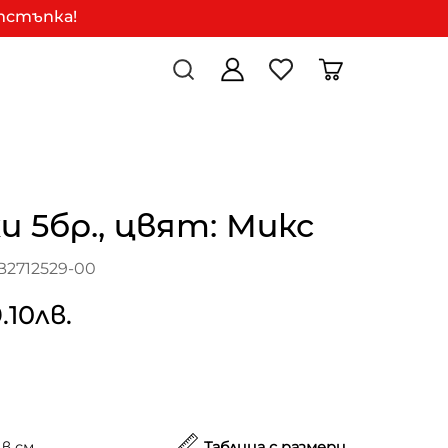
отстъпка!
и 5бр., цвят: Микс
B2712529-00
.10лв.
в см.
Таблица с размери