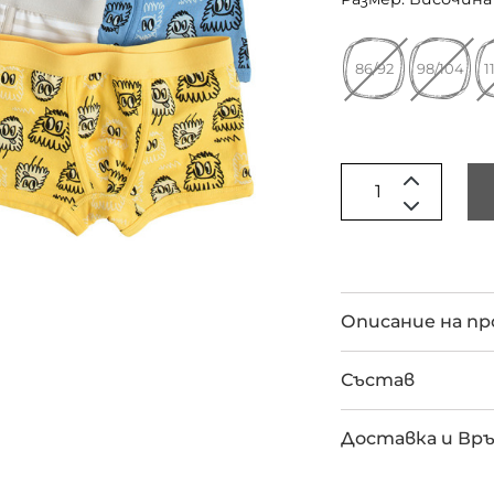
86/92
98/104
1
Описание на п
Състав
Доставка и Вр