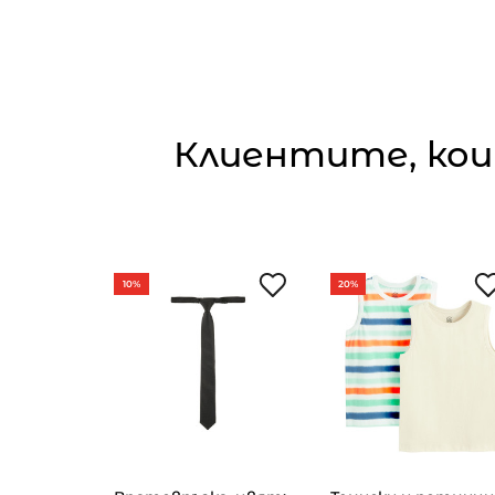
Клиентите, кои
10%
20%