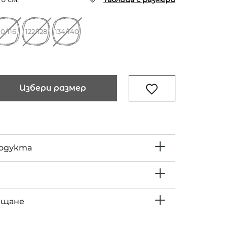
10/116
122/128
134/140
Избери размер
родукта
ъщане