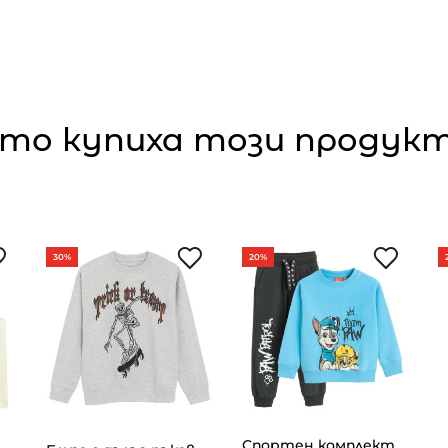
то купиха този продукт,
30%
20%
Спортен комплект