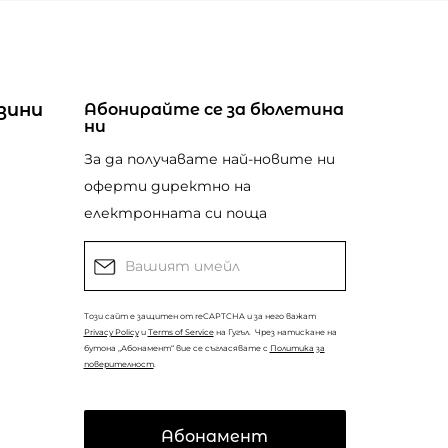
зини
Абонирайте се за бюлетина
ни
За да получавате най-новите ни
оферти директно на
електронната си поща
Този сайт е защитен от reCAPTCHA и за него важат
Privacy Policy
и
Terms of Service
на Гугъл.
Чрез натискане на
бутона „Абонамент“ вие се съгласявате с
Политика за
поверителност
.
Абонамент