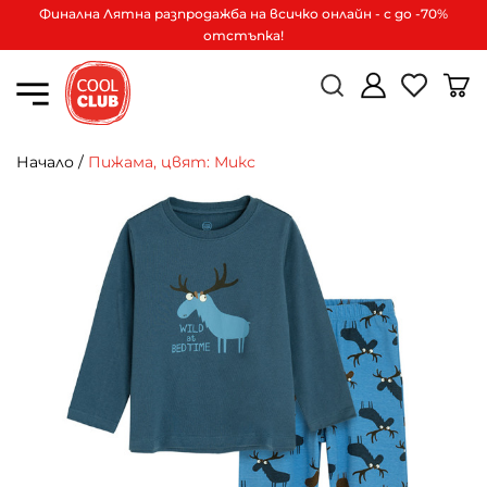
Финална Лятна разпродажба на всичко онлайн - с до -70%
отстъпка!
Начало
/
Пижама, цвят: Микс