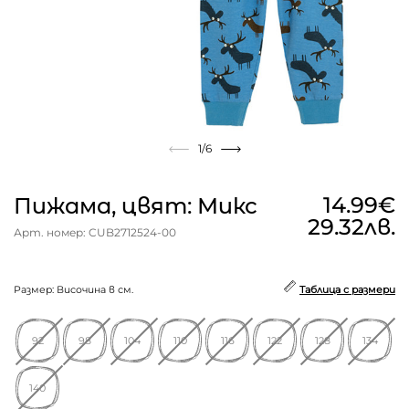
1
/6
14.99€
Пижама, цвят: Микс
29.32лв.
Арт. номер: CUB2712524-00
Размер: Височина в см.
Таблица с размери
92
98
104
110
116
122
128
134
140