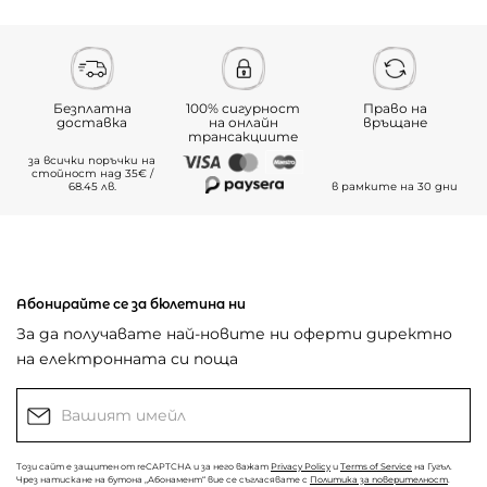
Безплатна
100% сигурност
Право на
доставка
на онлайн
връщане
трансакциите
за всички поръчки на
стойност над 35€ /
68.45 лв.
в рамките на 30 дни
Абонирайте се за бюлетина ни
За да получавате най-новите ни оферти директно
на електронната си поща
Този сайт е защитен от reCAPTCHA и за него важат
Privacy Policy
и
Terms of Service
на Гугъл.
Чрез натискане на бутона „Абонамент“ вие се съгласявате с
Политика за поверителност
.