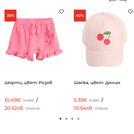
30%
40%
Шорти, цвят: Розов
Шапка, цвят: Деним
10.49€
/
5.39€
/
14.99€
8.99€
20.52лв.
10.54лв.
29.32лв.
17.58лв.