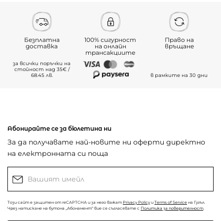
Безплатна
100% сигурност
Право на
доставка
на онлайн
връщане
трансакциите
за всички поръчки на
стойност над 35€ /
68.45 лв.
в рамките на 30 дни
Абонирайте се за бюлетина ни
За да получавате най-новите ни оферти директно
на електронната си поща
Този сайт е защитен от reCAPTCHA и за него важат
Privacy Policy
и
Terms of Service
на Гугъл.
Чрез натискане на бутона „Абонамент“ вие се съгласявате с
Политика за поверителност
.