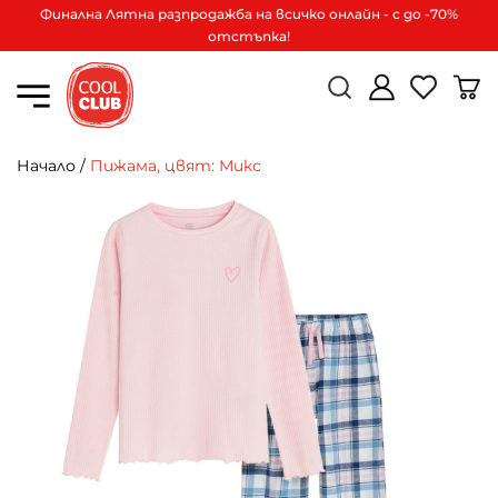
Финална Лятна разпродажба на всичко онлайн - с до -70%
отстъпка!
Начало
/
Пижама, цвят: Микс