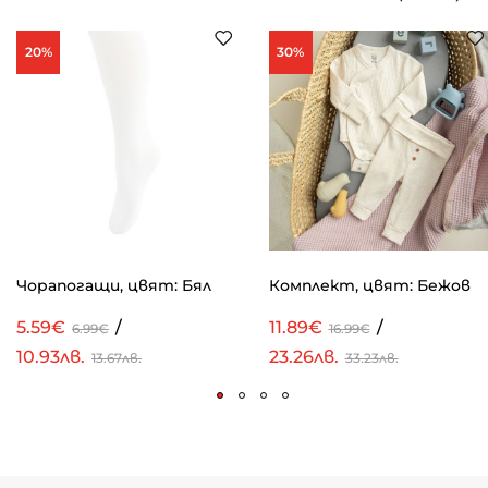
20%
30%
Чорапогащи, цвят: Бял
Комплект, цвят: Бежов
5.59€
/
11.89€
/
6.99€
16.99€
10.93лв.
23.26лв.
13.67лв.
33.23лв.