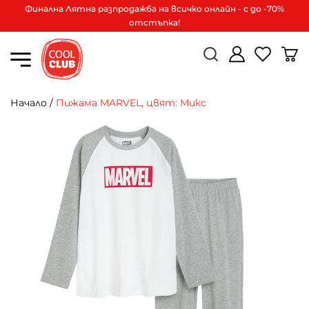
Финална Лятна разпродажба на всичко онлайн - с до -70%
отстъпка!
Начало
/
Пижама MARVEL, цвят: Микс