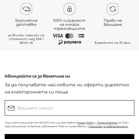
Безплатна
100% сигурност
Право на
доставка
на онлайн
връщане
трансакциите
за всички поръчки на
стойност над 35€ /
68.45 лв.
в рамките на 30 дни
Абонирайте се за бюлетина ни
За да получавате най-новите ни оферти директно
на електронната си поща
Този сайт е защитен от reCAPTCHA и за него важат
Privacy Policy
и
Terms of Service
на Гугъл.
Чрез натискане на бутона „Абонамент“ вие се съгласявате с
Политика за поверителност
.