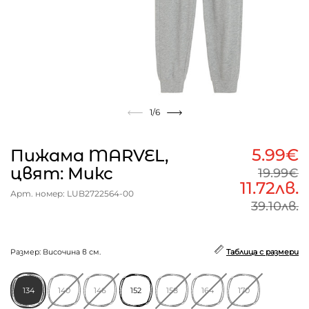
1
/6
5.99€
Пижама MARVEL,
цвят: Микс
19.99€
11.72лв.
Арт. номер: LUB2722564-00
39.10лв.
Размер: Височина в см.
Таблица с размери
134
140
146
152
158
164
170