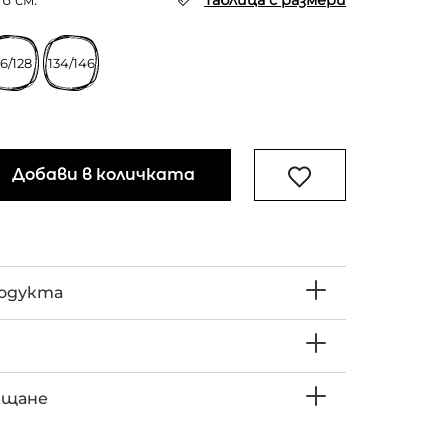
в см.
Таблица с размери
16/128
134/146
Добави в количката
родукта
ъщане