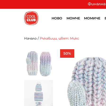
Финална 
НОВО
МОМЧЕ
МОМИЧЕ
Начало
/
Ръкавици, цвят: Микс
50%