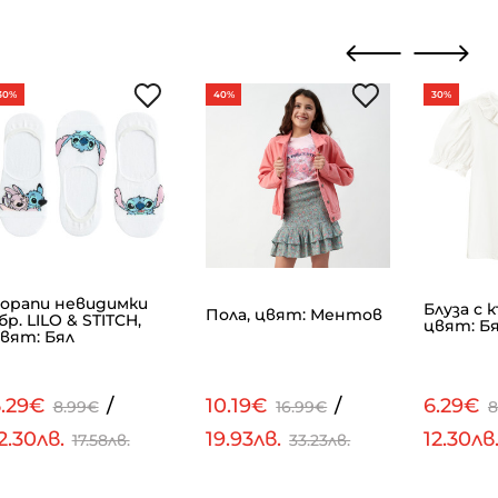
30%
40%
30%
орапи невидимки
Блуза с к
Пола, цвят: Ментов
бр. LILO & STITCH,
цвят: Б
вят: Бял
6.29€
/
10.19€
/
6.29€
8.99€
16.99€
8
2.30лв.
19.93лв.
12.30лв
17.58лв.
33.23лв.