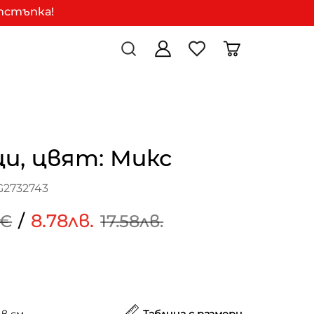
отстъпка!
и, цвят: Микс
G2732743
/
8.78лв.
9€
17.58лв.