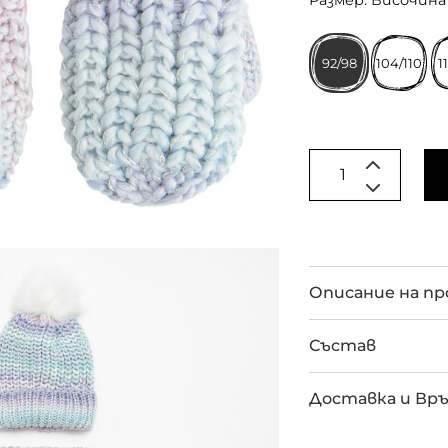
Размер: Височина 
92/98
104/110
1
Описание на п
Състав
Доставка и Вр