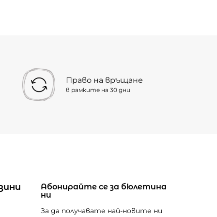
Право на връщане
в рамките на 30 дни
зини
Абонирайте се за бюлетина
ни
За да получавате най-новите ни