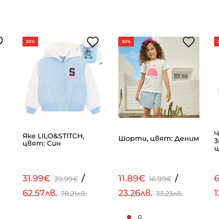
20%
30%
Ч
Яке LILO&STITCH,
Шорти, цвят: Деним
3
цвят: Син
ц
31.99€
/
11.89€
/
39.99€
16.99€
62.57лв.
23.26лв.
1
78.21лв.
33.23лв.