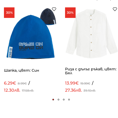
30%
30%
Риза с дълъг ръкав, цвят:
Шапка, цвят: Син
Бял
6.29€
/
13.99€
/
8.99€
19.99€
12.30лв.
27.36лв.
17.58лв.
39.10лв.