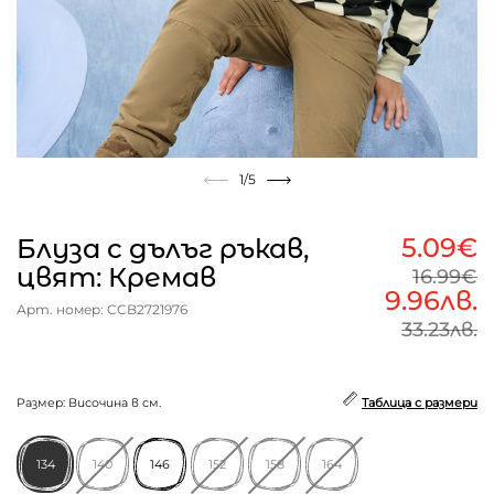
1
/5
5.09€
Блуза с дълъг ръкав,
цвят: Кремав
16.99€
9.96лв.
Арт. номер: CCB2721976
33.23лв.
Размер: Височина в см.
Таблица с размери
134
140
146
152
158
164