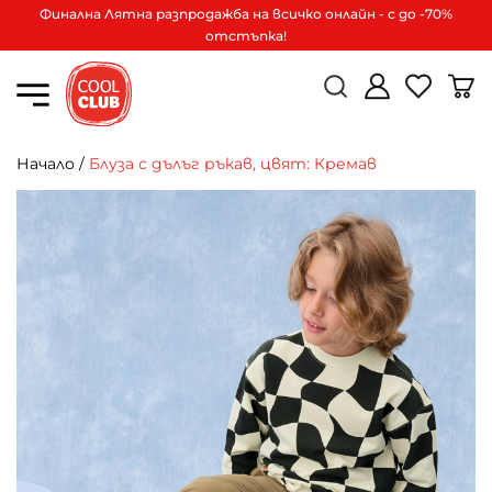
Финална Лятна разпродажба на всичко онлайн - с до -70%
отстъпка!
Начало
/
Блуза с дълъг ръкав, цвят: Кремав