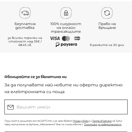
Безплатна
100% сигурност
Право на
доставка
на онлайн
връщане
трансакциите
за всички поръчки на
стойност над 35€ /
68.45 лв.
в рамките на 30 дни
Абонирайте се за бюлетина ни
За да получавате най-новите ни оферти директно
на електронната си поща
Този сайт е защитен от reCAPTCHA и за него важат
Privacy Policy
и
Terms of Service
на Гугъл.
Чрез натискане на бутона „Абонамент“ вие се съгласявате с
Политика за поверителност
.