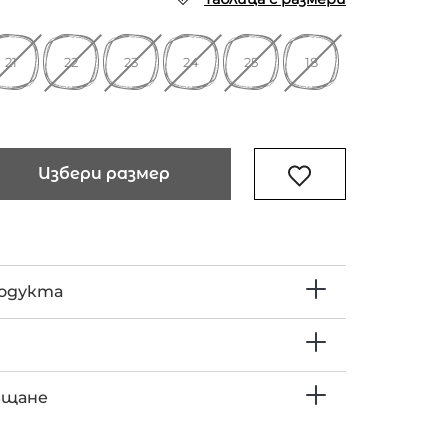
21
22
23
24
25
18
Избери размер
родукта
ъщане