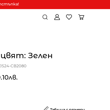
отстъпка!
 цвят: Зелен
L1S24-CB2080
.10лв.
Таблица с размери