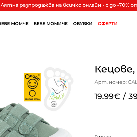
Лятна разпродажба на всичко онлайн - с до -70% 
БЕБЕ МОМЧЕ
БЕБЕ МОМИЧЕ
ОБУВКИ
ОФЕРТИ
Кецове,
Арт. номер: CA
19.99€
/
39
Размер