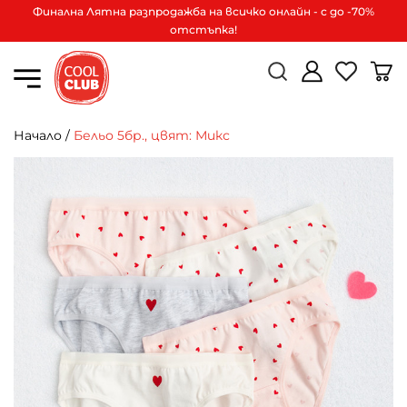
Финална Лятна разпродажба на всичко онлайн - с до -70%
отстъпка!
Начало
/
Бельо 5бр., цвят: Микс