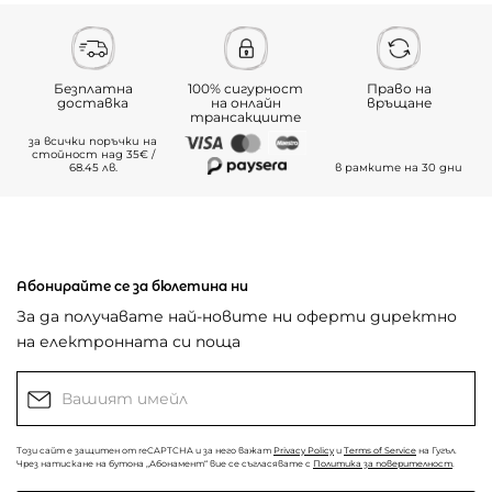
Безплатна
100% сигурност
Право на
доставка
на онлайн
връщане
трансакциите
за всички поръчки на
стойност над 35€ /
68.45 лв.
в рамките на 30 дни
Абонирайте се за бюлетина ни
За да получавате най-новите ни оферти директно
на електронната си поща
Този сайт е защитен от reCAPTCHA и за него важат
Privacy Policy
и
Terms of Service
на Гугъл.
Чрез натискане на бутона „Абонамент“ вие се съгласявате с
Политика за поверителност
.