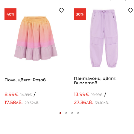
40%
30%
Панталони, цвят:
Пола, цвят: Розов
Виолетов
8.99€
/
13.99€
/
14.99€
19.99€
17.58лв.
27.36лв.
29.32лв.
39.10лв.