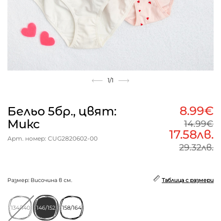
1
/1
8.99€
Бельо 5бр., цвят:
Микс
14.99€
17.58лв.
Арт. номер: CUG2820602-00
29.32лв.
Размер: Височина в см.
Таблица с размери
134/140
146/152
158/164