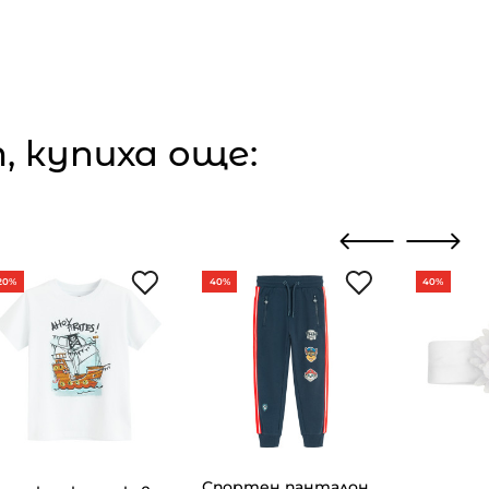
 купиха още:
20%
40%
40%
Спортен панталон