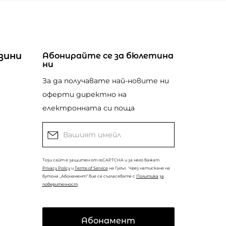
зини
Абонирайте се за бюлетина
ни
За да получавате най-новите ни
оферти директно на
електронната си поща
Този сайт е защитен от reCAPTCHA и за него важат
Privacy Policy
и
Terms of Service
на Гугъл.
Чрез натискане на
бутона „Абонамент“ вие се съгласявате с
Политика за
поверителност
.
Абонамент