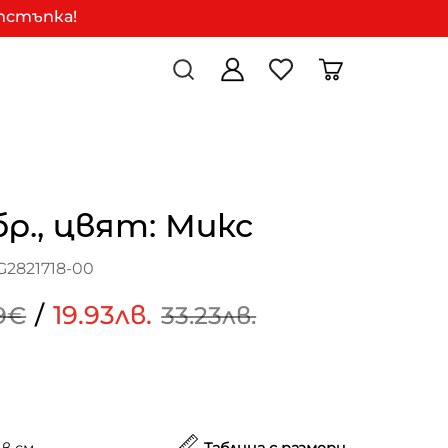
отстъпка!
бр., цвят: Микс
G2821718-00
/
19.93лв.
99€
33.23лв.