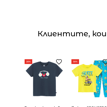
Клиентите, кои
20%
30%