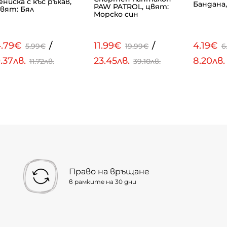
ениска с къс ръкав,
Бандана,
PAW PATROL, цвят:
вят: Бял
Морско син
4.79€
/
11.99€
/
4.19€
5.99€
19.99€
6
.37лв.
23.45лв.
8.20лв
11.72лв.
39.10лв.
Право на връщане
в рамките на 30 дни