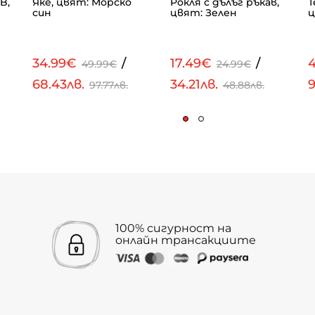
B,
Яке, цвят: Морско
Рокля с дълъг ръкав,
Т
син
цвят: Зелен
ц
34.99€
/
17.49€
/
49.99€
24.99€
68.43лв.
34.21лв.
9
97.77лв.
48.88лв.
100% сигурност на
онлайн трансакциите