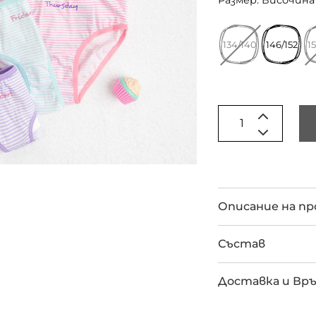
Размер: Височина 
134/140
146/152
1
Описание на п
Състав
Доставка и Вр