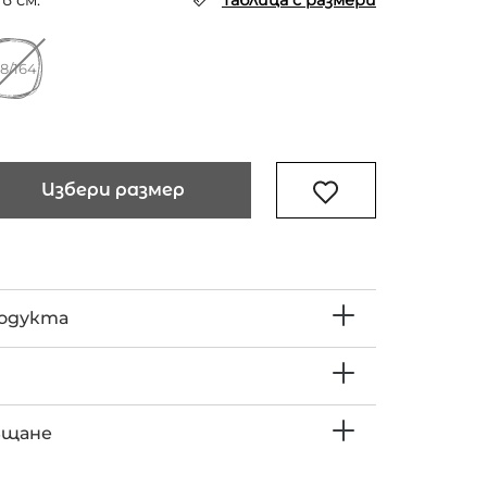
в см.
Таблица с размери
58/164
Избери размер
родукта
ъщане