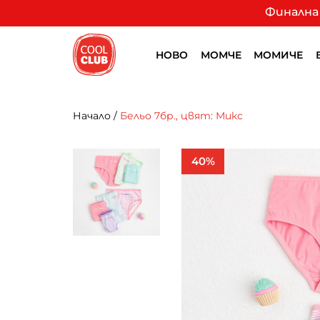
Финална 
НОВО
МОМЧЕ
МОМИЧЕ
Начало
/
Бельо 7бр., цвят: Микс
40%