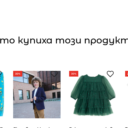
то купиха този продукт,
30%
30%