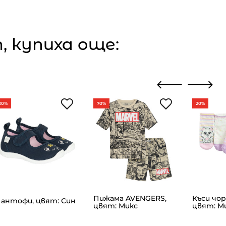
 купиха още:
20%
70%
20%
Пижама AVENGERS,
Къси чор
антофи, цвят: Син
цвят: Микс
цвят: М