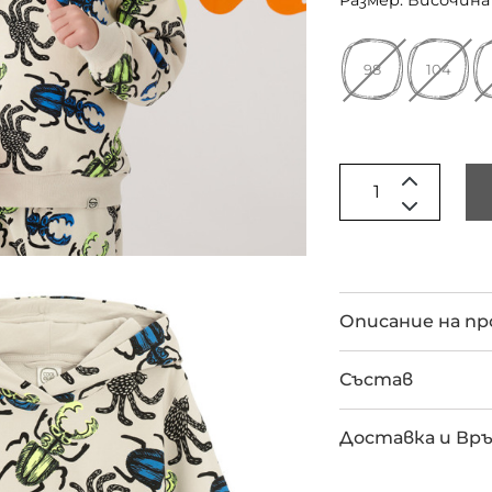
Размер: Височина 
98
104
Описание на п
Състав
Доставка и Вр