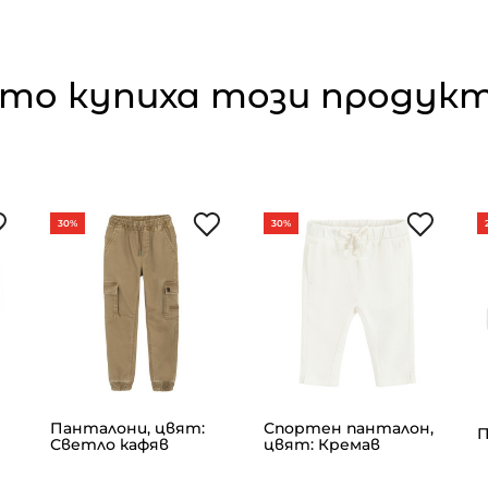
то купиха този продукт,
30%
30%
Панталони, цвят:
Спортен панталон,
П
Светло кафяв
цвят: Кремав