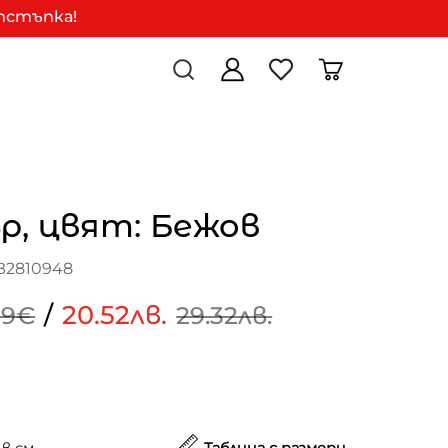
отстъпка!
р, цвят: Бежов
B2810948
/
20.52лв.
99€
29.32лв.