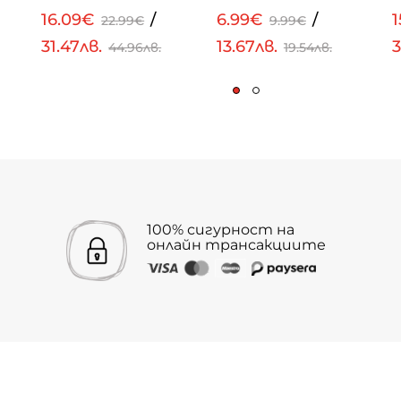
16.09€
/
6.99€
/
22.99€
9.99€
31.47лв.
13.67лв.
3
44.96лв.
19.54лв.
100% сигурност на
онлайн трансакциите