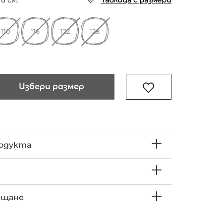
в см.
Таблица с размери
110
116
122
128
Избери размер
родукта
ъщане