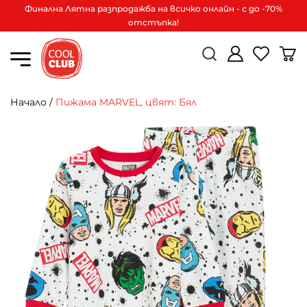
Финална Лятна разпродажба на всичко онлайн - с до -70%
отстъпка!
Начало
/
Пижама MARVEL, цвят: Бял