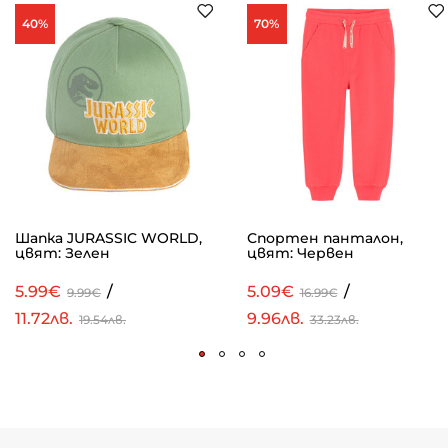
40%
70%
Шапка JURASSIC WORLD,
Спортен панталон,
цвят: Зелен
цвят: Червен
5.99€
/
5.09€
/
9.99€
16.99€
11.72лв.
9.96лв.
19.54лв.
33.23лв.