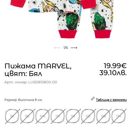
1
/6
19.99€
Пижама MARVEL,
39.10лв.
цвят: Бял
Арт. номер: LUB2810800-00
Размер: Височина в см.
Таблица с размери
92
98
104
110
116
122
128
134