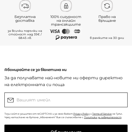
Безплатна
100% сигурност
Право на
доставка
на онлайн
връщане
трансакциите
за всички поръчки на
стойност над 35€ /
68.45 лв.
в рамките на 30 дни
Абонирайте се за бюлетина ни
За да получавате най-новите ни оферти директно
на електронната си поща
Този сайт е защитен от reCAPTCHA и за него важат
Privacy Policy
и
Terms of Service
на Гугъл.
Чрез натискане на бутона „Абонамент“ вие се съгласявате с
Политика за поверителност
.