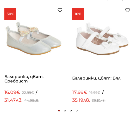
30%
10%
Балеринки, цвят:
Балеринки, цвят: Бял
Сребрист
16.09€
/
17.99€
/
22.99€
19.99€
31.47лв.
35.19лв.
44.96лв.
39.10лв.