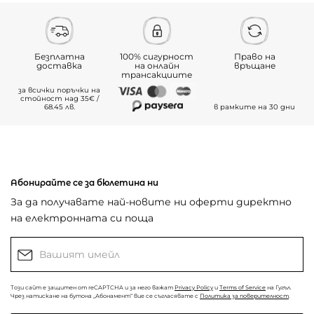
Безплатна
100% сигурност
Право на
доставка
на онлайн
връщане
трансакциите
за всички поръчки на
стойност над 35€ /
68.45 лв.
в рамките на 30 дни
Абонирайте се за бюлетина ни
За да получавате най-новите ни оферти директно
на електронната си поща
Този сайт е защитен от reCAPTCHA и за него важат
Privacy Policy
и
Terms of Service
на Гугъл.
Чрез натискане на бутона „Абонамент“ вие се съгласявате с
Политика за поверителност
.