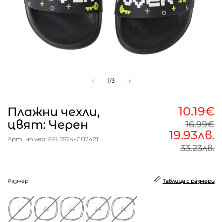
1
/3
10.19€
Плажни чехли,
цвят: Черен
16.99€
19.93лв.
Арт. номер: FFL3S24-CB2421
33.23лв.
Размер
Таблица с размери
31
32
33
34
35