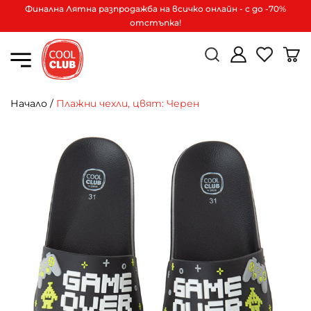
Финална Лятна разпродажба на всичко онлайн - с до -70%
отстъпка!
Начало
/
Плажни чехли, цвят: Черен