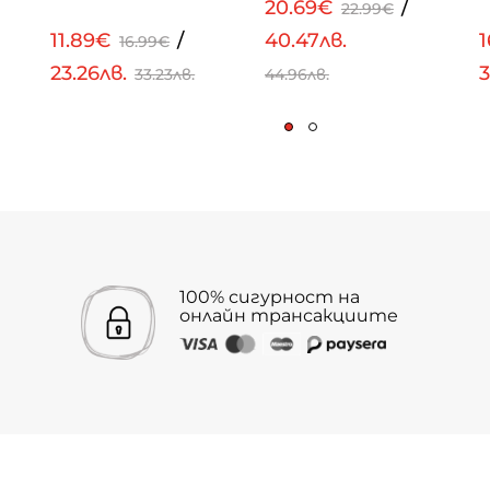
20.69€
/
22.99€
11.89€
/
40.47лв.
16.99€
23.26лв.
3
33.23лв.
44.96лв.
100% сигурност на
онлайн трансакциите