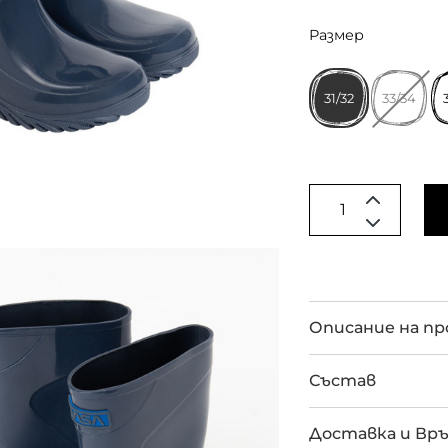
Размер
31/32
33/34
Описание на п
Състав
Доставка и Вр