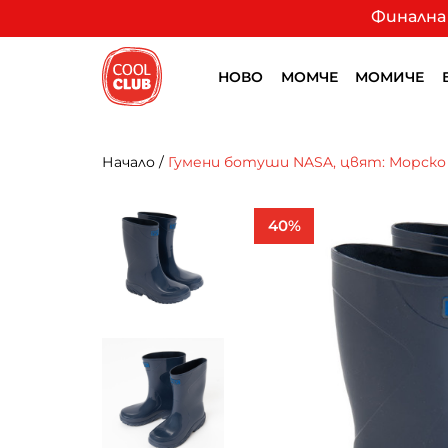
Финална 
НОВО
МОМЧЕ
МОМИЧЕ
Начало
/
Гумени ботуши NASA, цвят: Морско
40%