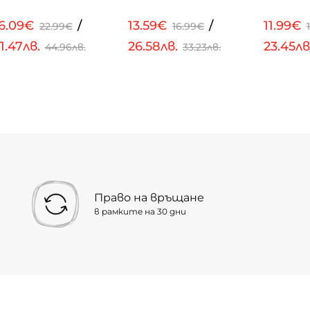
16.09€
/
13.59€
/
11.99€
22.99€
16.99€
1.47лв.
26.58лв.
23.45лв
44.96лв.
33.23лв.
Право на връщане
в рамките на 30 дни