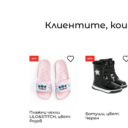
Клиентите, кои
20%
40%
Плажни чехли
Ботуши, цвят:
вят: Син
LILO&STITCH, цвят:
Черен
Розов