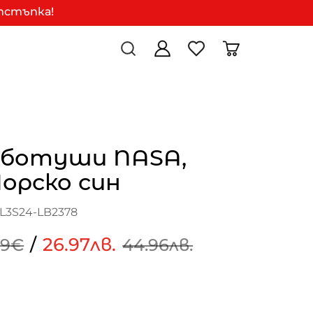
отстъпка!
 ботуши NASA,
орско син
L3S24-LB2378
/
26.97лв.
99€
44.96лв.