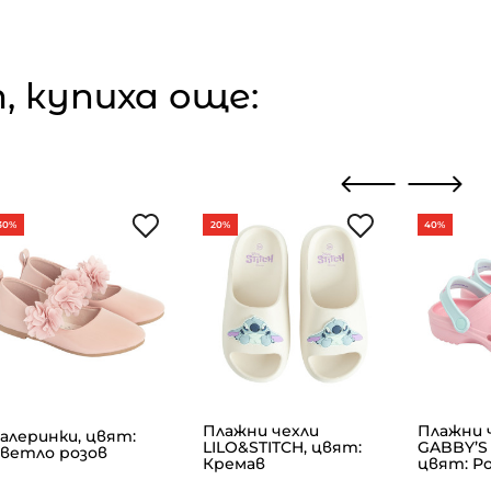
 купиха още:
30%
20%
40%
Плажни чехли
Плажни 
алеринки, цвят:
LILO&STITCH, цвят:
GABBY’S
ветло розов
Кремав
цвят: Р