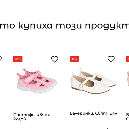
то купиха този продукт,
30%
10%
Балеринки, цвят: Бял
Пантофи, цвят:
Б
Розов
С