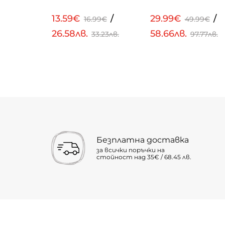
/
13.59€
/
29.99€
/
99€
16.99€
49.99€
26.58лв.
58.66лв.
.23лв.
33.23лв.
97.77лв.
Безплатна доставка
за всички поръчки на
стойност над 35€ / 68.45 лв.