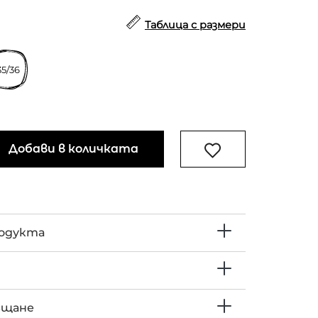
Таблица с размери
35/36
Добави в количката
родукта
ъщане