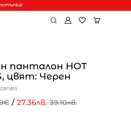
отстъпка!
н панталон HOT
, цвят: Черен
2811815
/
27.36лв.
99€
39.10лв.