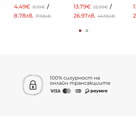
4.49€
/
13.79€
/
8.99€
22.99€
8.78лв.
26.97лв.
2
17.58лв.
44.96лв.
100% сигурност на
онлайн трансакциите