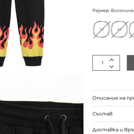
Размер: Височина 
92
98
Описание на п
Състав
Доставка и Вр