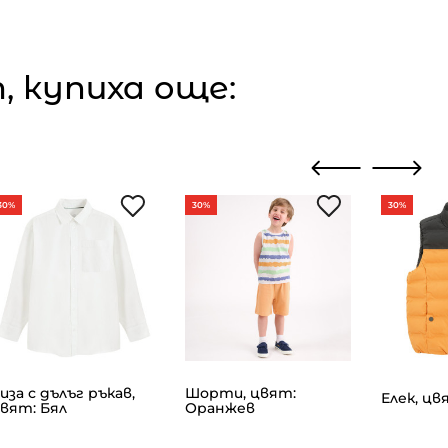
 купиха още:
30%
30%
30%
иза с дълъг ръкав,
Шорти, цвят:
Елек, ц
вят: Бял
Оранжев