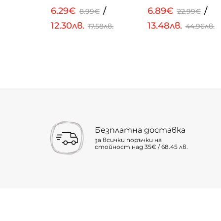
/
6.29€
/
6.89€
/
9€
8.99€
22.99€
12.30лв.
13.48лв.
.10лв.
17.58лв.
44.96лв.
Безплатна доставка
за всички поръчки на
стойност над 35€ / 68.45 лв.