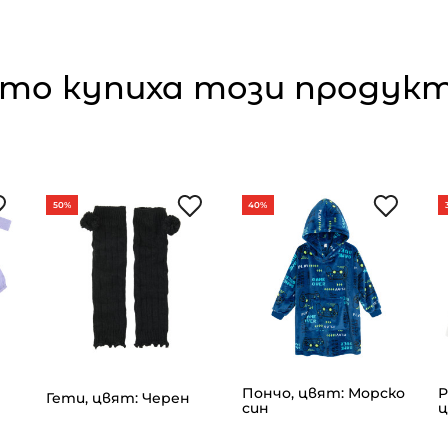
то купиха този продукт,
50%
40%
Пончо, цвят: Морско
Р
Гети, цвят: Черен
син
ц