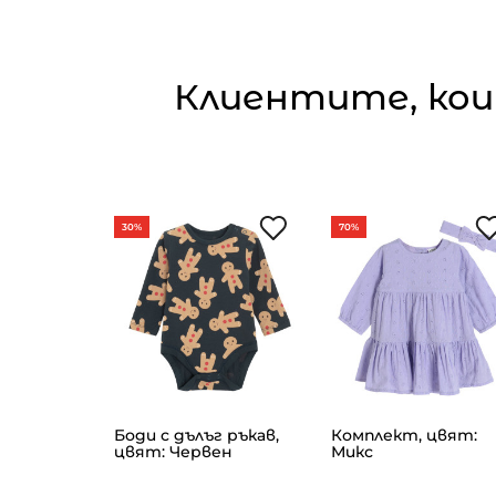
Клиентите, кои
30%
70%
ли PAW
Боди с дълъг ръкав,
Комплект, цвят:
т: Син
цвят: Червен
Микс