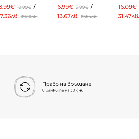
13.99€
/
6.99€
/
16.09€
19.99€
9.99€
7.36лв.
13.67лв.
31.47лв
39.10лв.
19.54лв.
Право на връщане
в рамките на 30 дни