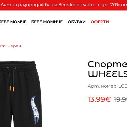
Лятна разпродажба на всичко онлайн - с до -70% 
БЕБЕ МОМЧЕ
БЕБЕ МОМИЧЕ
ОБУВКИ
ОФЕРТИ
ят: Черен
Спорте
WHEELS
Арт. номер: LCB
13.99€
19.