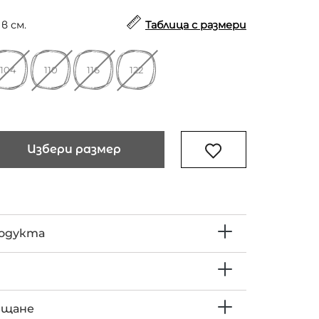
в см.
Таблица с размери
104
110
116
122
Избери размер
родукта
ъщане