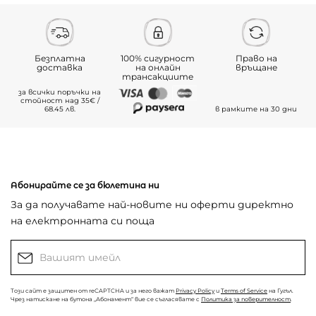
Безплатна
100% сигурност
Право на
доставка
на онлайн
връщане
трансакциите
за всички поръчки на
стойност над 35€ /
68.45 лв.
в рамките на 30 дни
Абонирайте се за бюлетина ни
За да получавате най-новите ни оферти директно
на електронната си поща
Този сайт е защитен от reCAPTCHA и за него важат
Privacy Policy
и
Terms of Service
на Гугъл.
Чрез натискане на бутона „Абонамент“ вие се съгласявате с
Политика за поверителност
.