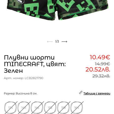
1
/3
10.49€
Плувни шорти
MINECRAFT, цвят:
14.99€
20.52лв.
Зелен
29.32лв.
Арт. номер: LCB2821790
Размер: Височина в см.
Таблица с размери
134
140
146
152
158
164