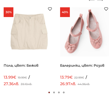
30%
40%
Пола, цвят: Бежов
Балеринки, цвят: Розов
13.99€
/
13.79€
/
19.99€
22.99€
27.36лв.
26.97лв.
39.10лв.
44.96лв.