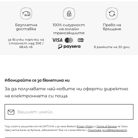
Безплатна
100% сигурност
Право на
доставка
на онлайн
връщане
трансакциите
за всички поръчки на
стойност над 35€ /
68.45 лв.
в рамките на 30 дни
Абонирайте се за бюлетина ни
За да получавате най-новите ни оферти директно
на електронната си поща
Този сайт е защитен от reCAPTCHA и за него важат
Privacy Policy
и
Terms of Service
на Гугъл.
Чрез натискане на бутона „Абонамент“ вие се съгласявате с
Политика за поверителност
.