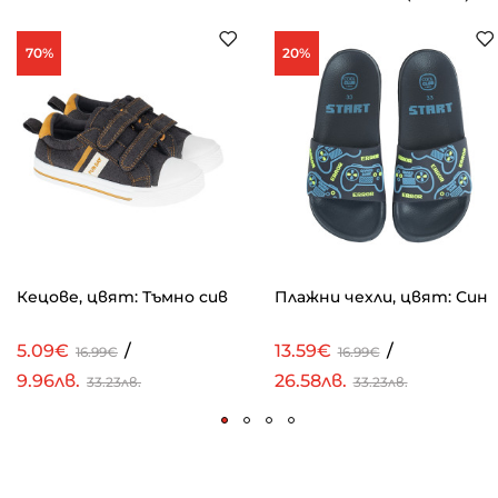
70%
20%
Кецове, цвят: Тъмно сив
Плажни чехли, цвят: Син
5.09€
/
13.59€
/
16.99€
16.99€
9.96лв.
26.58лв.
33.23лв.
33.23лв.