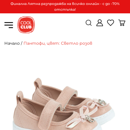
Финална Лятна разпродажба на всичко онлайн - с до -70%
отстъпка!
Начало
/
Пантофи, цвят: Светло розов