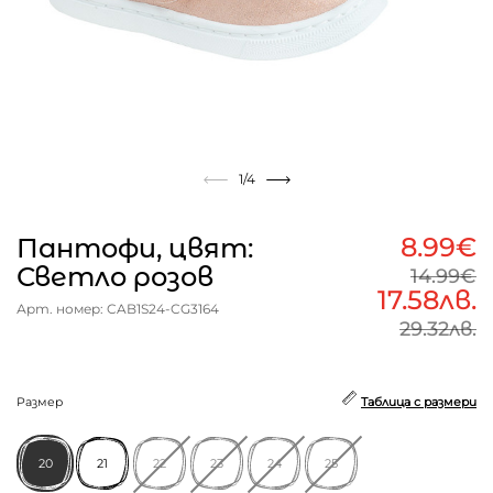
1
/4
8.99€
Пантофи, цвят:
Светло розов
14.99€
17.58лв.
Арт. номер: CAB1S24-CG3164
29.32лв.
Размер
Таблица с размери
20
21
22
23
24
25