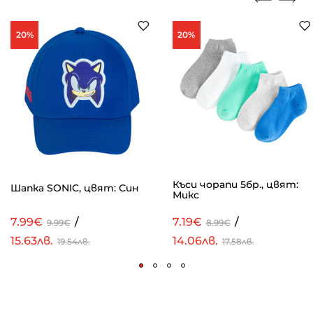
20%
20%
Къси чорапи 5бр., цвят:
Шапка SONIC, цвят: Син
Микс
7.99€
/
7.19€
/
9.99€
8.99€
15.63лв.
14.06лв.
19.54лв.
17.58лв.