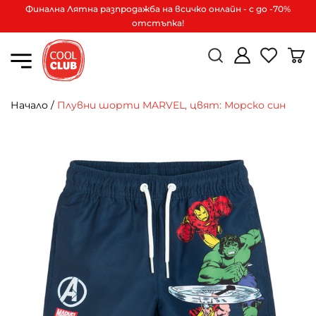
Финална Лятна разпродажба на всичко онлайн - с до -70%
отстъпка!
Начало
/
Плувни шорти MARVEL, цвят: Морско син