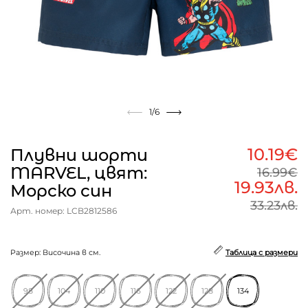
1
/6
10.19€
Плувни шорти
MARVEL, цвят:
16.99€
19.93лв.
Морско син
33.23лв.
Арт. номер: LCB2812586
Размер: Височина в см.
Таблица с размери
98
104
110
116
122
128
134