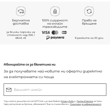
Безплатна
100% сигурност
Право на
доставка
на онлайн
връщане
трансакциите
за всички поръчки на
стойност над 35€ /
68.45 лв.
в рамките на 30 дни
Абонирайте се за бюлетина ни
За да получавате най-новите ни оферти директно
на електронната си поща
Този сайт е защитен от reCAPTCHA и за него важат
Privacy Policy
и
Terms of Service
на Гугъл.
Чрез натискане на бутона „Абонамент“ вие се съгласявате с
Политика за поверителност
.