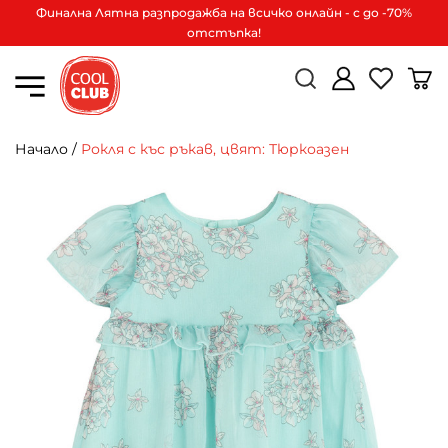
Финална Лятна разпродажба на всичко онлайн - с до -70%
отстъпка!
Начало
/
Рокля с къс ръкав, цвят: Тюркоазен