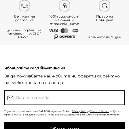
Безплатна
100% сигурност
Право на
доставка
на онлайн
връщане
трансакциите
за всички поръчки на
стойност над 35€ /
68.45 лв.
в рамките на 30 дни
Абонирайте се за бюлетина ни
За да получавате най-новите ни оферти директно
на електронната си поща
Този сайт е защитен от reCAPTCHA и за него важат
Privacy Policy
и
Terms of Service
на Гугъл.
Чрез натискане на бутона „Абонамент“ вие се съгласявате с
Политика за поверителност
.