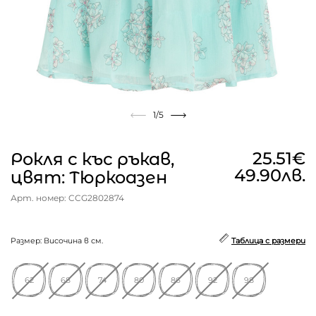
1
/5
25.51€
Рокля с къс ръкав,
49.90лв.
цвят: Тюркоазен
Арт. номер: CCG2802874
Размер: Височина в см.
Таблица с размери
62
68
74
80
86
92
98