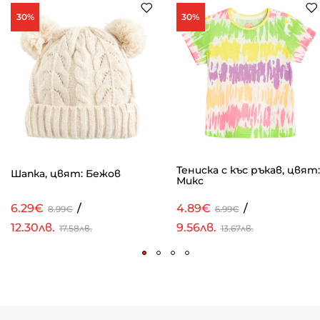
30%
30%
Тениска с къс ръкав, цвят:
Шапка, цвят: Бежов
Микс
6.29€
/
4.89€
/
8.99€
6.99€
12.30лв.
9.56лв.
17.58лв.
13.67лв.