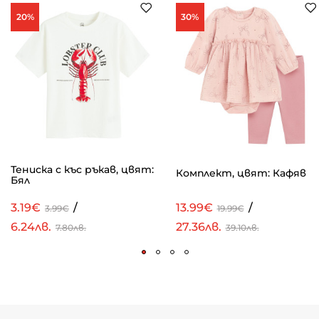
20%
30%
Тениска с къс ръкав, цвят:
Комплект, цвят: Кафяв
Бял
3.19€
/
13.99€
/
3.99€
19.99€
6.24лв.
27.36лв.
7.80лв.
39.10лв.