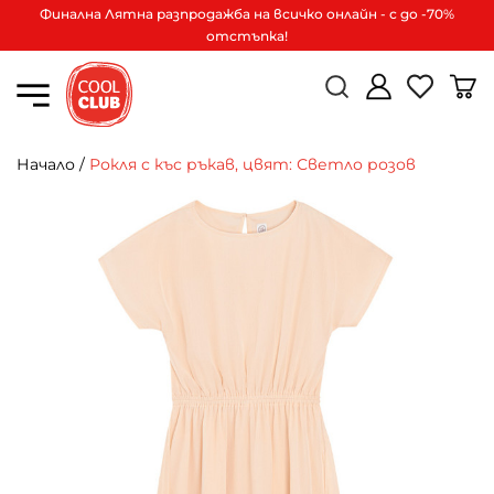
Финална Лятна разпродажба на всичко онлайн - с до -70%
отстъпка!
Начало
/
Рокля с къс ръкав, цвят: Светло розов