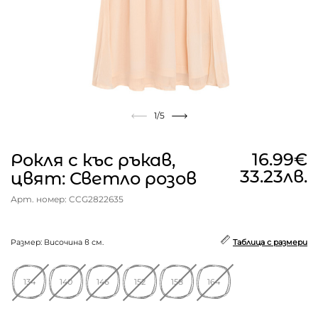
1
/5
16.99€
Рокля с къс ръкав,
33.23лв.
цвят: Светло розов
Арт. номер: CCG2822635
Размер: Височина в см.
Таблица с размери
134
140
146
152
158
164