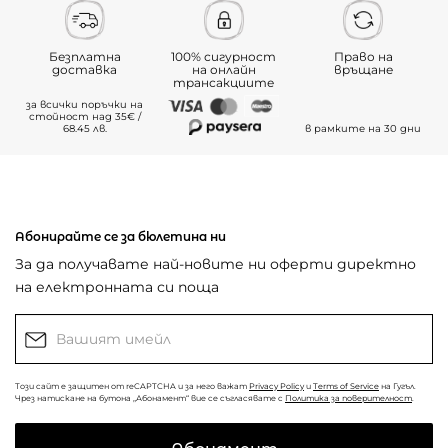
Безплатна
100% сигурност
Право на
доставка
на онлайн
връщане
трансакциите
за всички поръчки на
стойност над 35€ /
68.45 лв.
в рамките на 30 дни
Абонирайте се за бюлетина ни
За да получавате най-новите ни оферти директно
на електронната си поща
Този сайт е защитен от reCAPTCHA и за него важат
Privacy Policy
и
Terms of Service
на Гугъл.
Чрез натискане на бутона „Абонамент“ вие се съгласявате с
Политика за поверителност
.