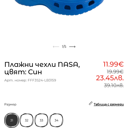
1
/5
11.99€
Плажни чехли NASA,
цвят: Син
19.99€
23.45лв.
Арт. номер: FFF3S24-LB3159
39.10лв.
Размер
Таблица с размери
31
32
33
34