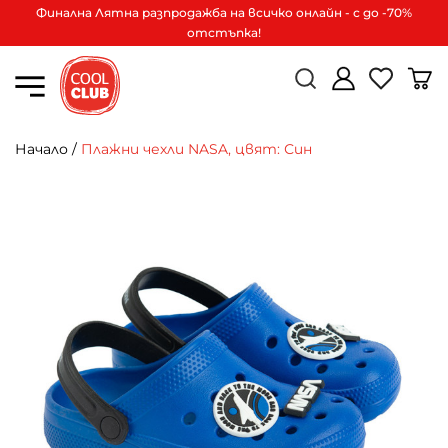
Финална Лятна разпродажба на всичко онлайн - с до -70%
отстъпка!
Начало
/
Плажни чехли NASA, цвят: Син