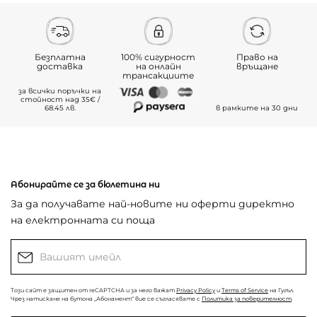
Безплатна
100% сигурност
Право на
доставка
на онлайн
връщане
трансакциите
за всички поръчки на
стойност над 35€ /
68.45 лв.
в рамките на 30 дни
Абонирайте се за бюлетина ни
За да получавате най-новите ни оферти директно
на електронната си поща
Този сайт е защитен от reCAPTCHA и за него важат
Privacy Policy
и
Terms of Service
на Гугъл.
Чрез натискане на бутона „Абонамент“ вие се съгласявате с
Политика за поверителност
.