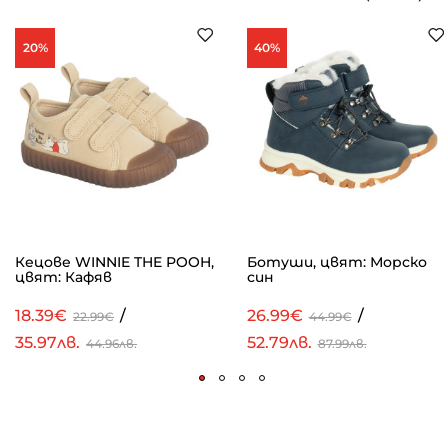
20%
40%
Кецове WINNIE THE POOH,
Ботуши, цвят: Морско
цвят: Кафяв
син
18.39€
/
26.99€
/
22.99€
44.99€
35.97лв.
52.79лв.
44.96лв.
87.99лв.