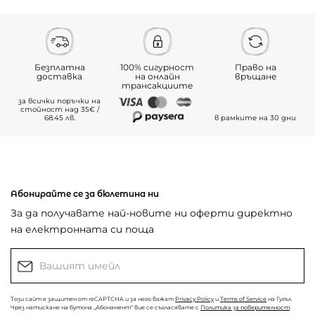
Безплатна
100% сигурност
Право на
доставка
на онлайн
връщане
трансакциите
за всички поръчки на
стойност над 35€ /
68.45 лв.
в рамките на 30 дни
Абонирайте се за бюлетина ни
За да получавате най-новите ни оферти директно
на електронната си поща
Този сайт е защитен от reCAPTCHA и за него важат
Privacy Policy
и
Terms of Service
на Гугъл.
Чрез натискане на бутона „Абонамент“ вие се съгласявате с
Политика за поверителност
.