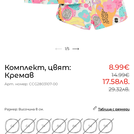
1
/5
8.99€
Комплект, цвят:
Кремав
14.99€
17.58лв.
Арт. номер: CCG2803107-00
29.32лв.
Размер: Височина в см.
Таблица с размери
62
68
74
80
86
92
98