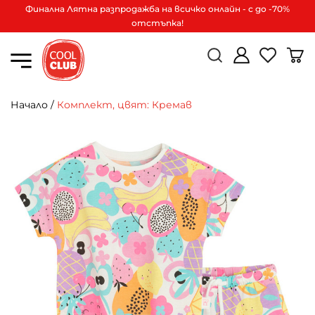
Финална Лятна разпродажба на всичко онлайн - с до -70%
отстъпка!
Начало
/
Комплект, цвят: Кремав