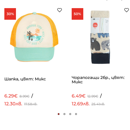
30%
50%
Чорапогащи 2бр., цвят:
Шапка, цвят: Микс
Микс
6.29€
/
6.49€
/
8.99€
12.99€
12.30лв.
12.69лв.
17.58лв.
25.41лв.