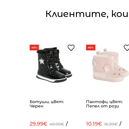
Клиентите, кои
40%
40%
и, цвят:
Ботуши, цвят:
Пантофи, цвят:
Черен
Пепел от рози
/
29.99€
/
10.19€
/
99€
49.99€
16.99€