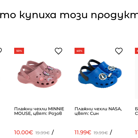
то купиха този продукт,
50%
40%
Плажни чехли MINNIE
Плажни чехли NASA,
Б
MOUSE, цвят: Розов
цвят: Син
С
10.00€
/
11.99€
/
1
19.99€
19.99€