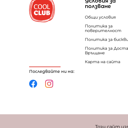
Условия за
ползване
Общи условия
Политика за
поверителност
Политика за бискв
Политика за Доста
Връщане
Карта на сайта
Последвайте ни на:
Политика за поверителност
Политика за 
Този сайт из