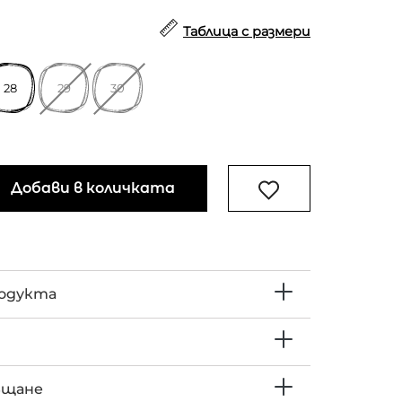
Таблица с размери
28
29
30
Добави в количката
родукта
ъщане