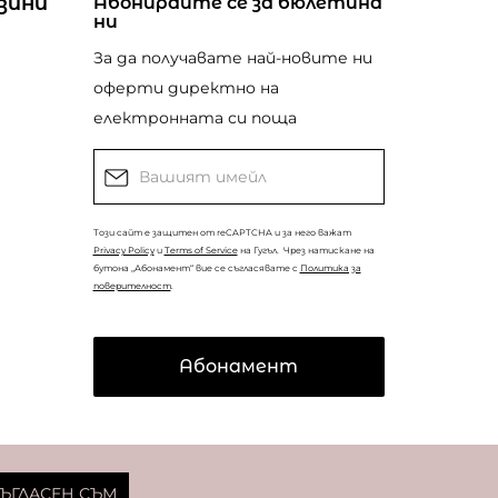
зини
Абонирайте се за бюлетина
ни
За да получавате най-новите ни
оферти директно на
електронната си поща
Този сайт е защитен от reCAPTCHA и за него важат
Privacy Policy
и
Terms of Service
на Гугъл.
Чрез натискане на
бутона „Абонамент“ вие се съгласявате с
Политика за
поверителност
.
Абонамент
© Copyright
Coolclub
2022. Всички права запазени.
ЪГЛАСЕН СЪМ