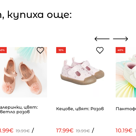
 купиха още:
40%
10%
40%
алеринки, цвят:
Кецове, цвят: Розов
Пантофи
ветло розов
1.99€
/
17.99€
/
10.19€
19.99€
19.99€