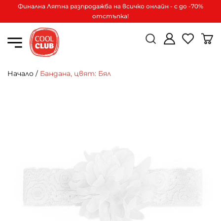
Финална Лятна разпродажба на всичко онлайн - с до -70%
отстъпка!
Начало
/
Бандана, цвят: Бял