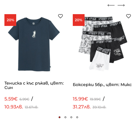
20%
20%
Тениска с къс ръкав, цвят:
Боксерки 5бр., цвят: Микс
Син
5.59€
/
15.99€
/
6.99€
19.99€
10.93лв.
31.27лв.
13.67лв.
39.10лв.