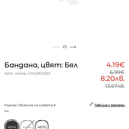
1
/3
4.19€
Бандана, цвят: Бял
6.99€
Арт. номер: CAG2803363
8.20лв.
13.67лв.
Размер: Обиколка на главата в
Таблица с размери
см.
40/42
44/46
48/50