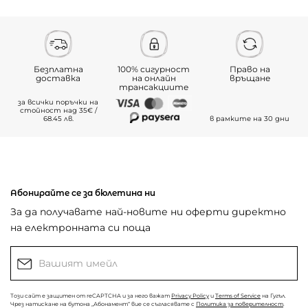
Безплатна
100% сигурност
Право на
доставка
на онлайн
връщане
трансакциите
за всички поръчки на
стойност над 35€ /
68.45 лв.
в рамките на 30 дни
Абонирайте се за бюлетина ни
За да получавате най-новите ни оферти директно
на електронната си поща
Този сайт е защитен от reCAPTCHA и за него важат
Privacy Policy
и
Terms of Service
на Гугъл.
Чрез натискане на бутона „Абонамент“ вие се съгласявате с
Политика за поверителност
.