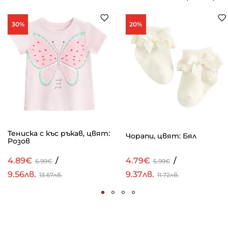
30%
20%
Тениска с къс ръкав, цвят:
Чорапи, цвят: Бял
Розов
4.89€
/
4.79€
/
6.99€
5.99€
9.56лв.
9.37лв.
13.67лв.
11.72лв.