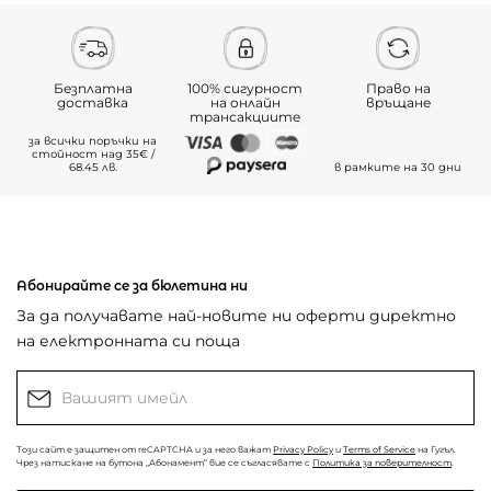
Безплатна
100% сигурност
Право на
доставка
на онлайн
връщане
трансакциите
за всички поръчки на
стойност над 35€ /
68.45 лв.
в рамките на 30 дни
Абонирайте се за бюлетина ни
За да получавате най-новите ни оферти директно
на електронната си поща
Този сайт е защитен от reCAPTCHA и за него важат
Privacy Policy
и
Terms of Service
на Гугъл.
Чрез натискане на бутона „Абонамент“ вие се съгласявате с
Политика за поверителност
.