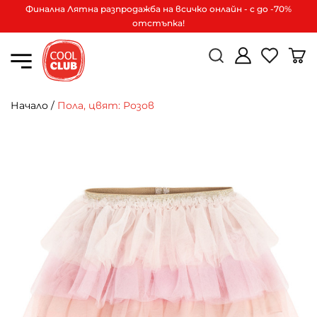
Финална Лятна разпродажба на всичко онлайн - с до -70%
отстъпка!
Начало
/
Пола, цвят: Розов