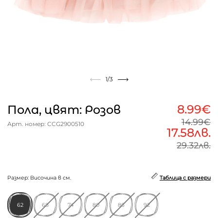
1
/3
8.99€
Пола, цвят: Розов
14.99€
Арт. номер: CCG2900510
17.58лв.
29.32лв.
Размер: Височина в см.
Таблица с размери
62
68
74
80
86
92