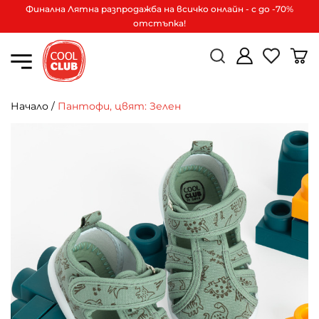
Финална Лятна разпродажба на всичко онлайн - с до -70%
отстъпка!
Начало
/
Пантофи, цвят: Зелен