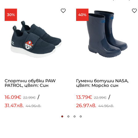
30%
40%
Спортни обувки PAW
Гумени ботуши NASA,
PATROL, цвят: Син
цвят: Морско син
16.09€
/
13.79€
/
22.99€
22.99€
31.47лв.
26.97лв.
44.96лв.
44.96лв.