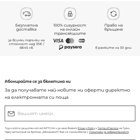
Безплатна
100% сигурност
Право на
доставка
на онлайн
връщане
трансакциите
за всички поръчки на
стойност над 35€ /
68.45 лв.
в рамките на 30 дни
Абонирайте се за бюлетина ни
За да получавате най-новите ни оферти директно
на електронната си поща
Този сайт е защитен от reCAPTCHA и за него важат
Privacy Policy
и
Terms of Service
на Гугъл.
Чрез натискане на бутона „Абонамент“ вие се съгласявате с
Политика за поверителност
.