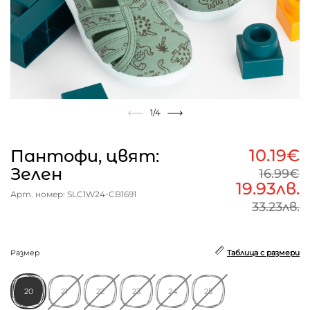
1
/4
10.19€
Пантофи, цвят:
Зелен
16.99€
19.93лв.
Арт. номер: SLC1W24-CB1691
33.23лв.
Размер
Таблица с размери
20
21
22
23
24
25