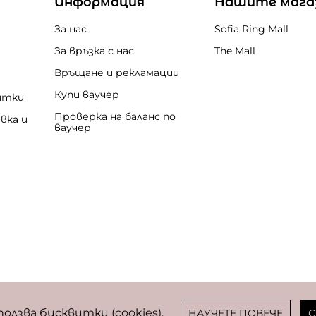
Информация
Нашите мага
За нас
Sofia Ring Mall
За връзка с нас
The Mall
Връщане и рекламации
Купи ваучер
итки
Проверка на баланс по
вка и
ваучер
бисквитки
ползва бисквитки (cookies).
НАУЧЕТЕ ПОВЕЧЕ
С