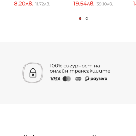
8.20лв.
19.54лв.
1
11.72лв.
39.10лв.
100% сигурност на
онлайн трансакциите