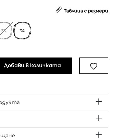
Таблица с размери
33
34
Добави в количката
родукта
ъщане