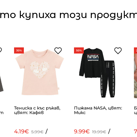
то купиха този продукт,
30%
50%
Тениска с къс ръкав,
Пижама NASA, цвят:
Б
ит
цвят: Кафяв
Микс
ц
4.19€
/
9.99€
/
7
5.99€
19.99€