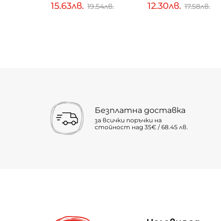
15.63лв.
12.30лв.
.96лв.
19.54лв.
17.58лв.
Безплатна доставка
за всички поръчки на
стойност над 35€ / 68.45 лв.