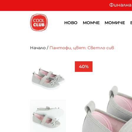
Финална 
НОВО
МОМЧЕ
МОМИЧЕ
Начало
/
Пантофи, цвят: Светло сив
40%