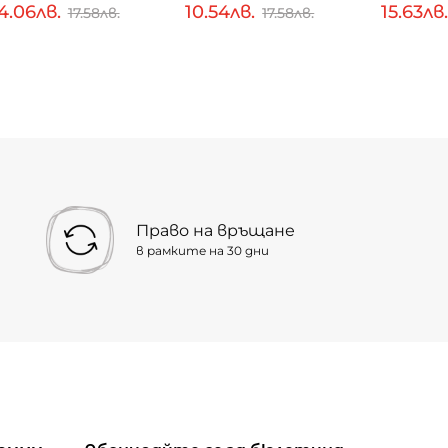
4.06лв.
10.54лв.
15.63лв
17.58лв.
17.58лв.
Право на връщане
в рамките на 30 дни