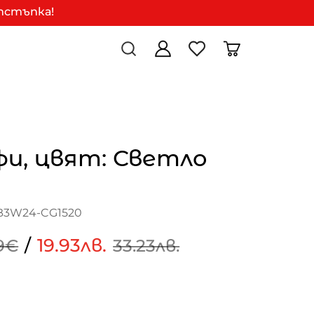
отстъпка!
и, цвят: Светло
B3W24-CG1520
/
19.93лв.
99€
33.23лв.