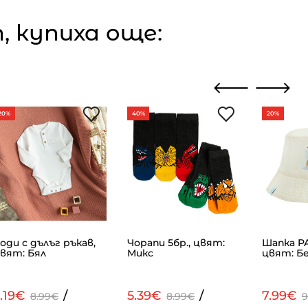
 купиха още:
20%
40%
20%
оди с дълъг ръкав,
Чорапи 5бр., цвят:
Шапка P
вят: Бял
Микс
цвят: Б
.19€
/
5.39€
/
7.99€
8.99€
8.99€
9