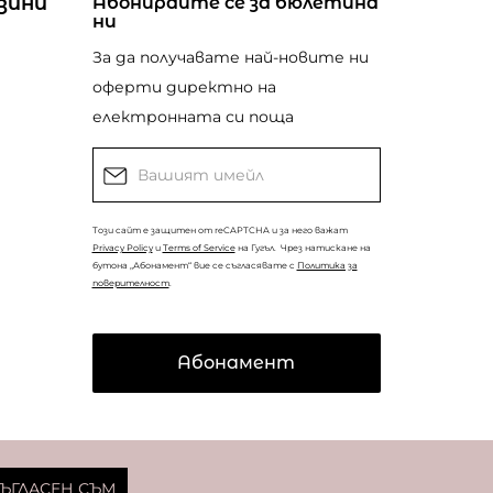
зини
Абонирайте се за бюлетина
ни
За да получавате най-новите ни
оферти директно на
електронната си поща
Този сайт е защитен от reCAPTCHA и за него важат
Privacy Policy
и
Terms of Service
на Гугъл.
Чрез натискане на
бутона „Абонамент“ вие се съгласявате с
Политика за
поверителност
.
Абонамент
© Copyright
Coolclub
2022. Всички права запазени.
ЪГЛАСЕН СЪМ