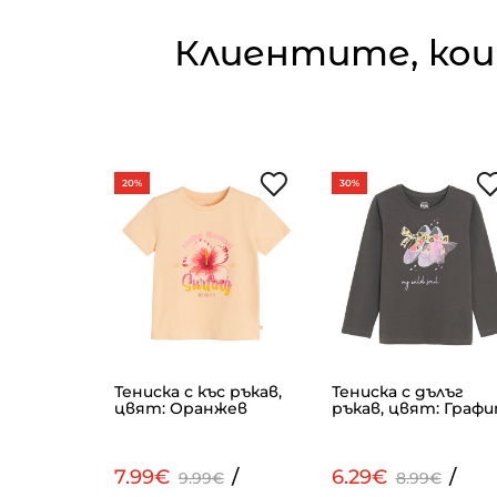
Клиентите, кои
20%
30%
ят:
Тениска с къс ръкав,
Тениска с дълъг
цвят: Оранжев
ръкав, цвят: Граф
/
7.99€
/
6.29€
/
99€
9.99€
8.99€