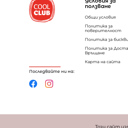
Условия за
ползване
Общи условия
Политика за
поверителност
Политика за бискв
Политика за Доста
Връщане
Карта на сайта
Последвайте ни на:
Политика за поверителност
Политика за 
Този сайт из