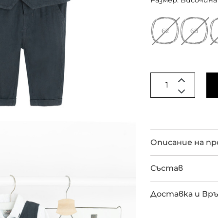
Размер: Височина 
62
68
Описание на п
Състав
Доставка и Вр