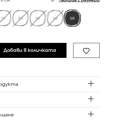
в см.
Таблица с размери
74
80
86
92
98
Добави в количката
родукта
ъщане