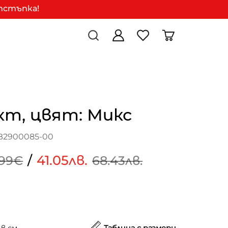
отстъпка!
кт, цвят: Микс
B2900085-00
/
41.05лв.
.99€
68.43лв.