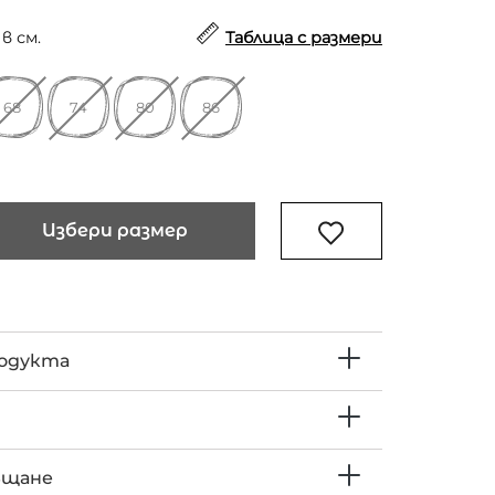
в см.
Таблица с размери
68
74
80
86
Избери размер
родукта
ъщане