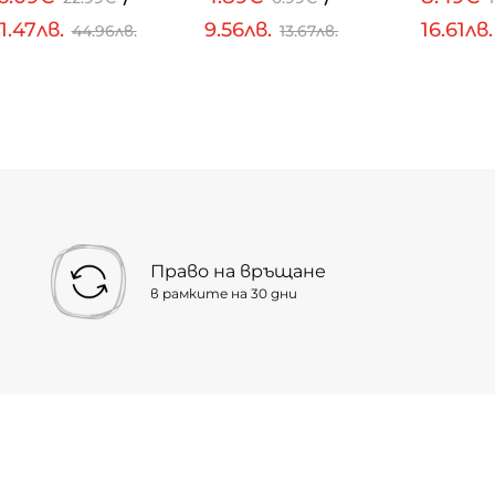
1.47лв.
9.56лв.
16.61лв
44.96лв.
13.67лв.
Право на връщане
в рамките на 30 дни