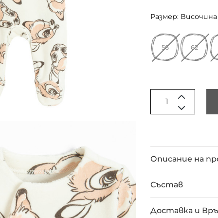
Размер: Височина 
56
62
Описание на п
Състав
Доставка и Вр