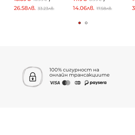
26.58лв.
14.06лв.
3
33.23лв.
17.58лв.
100% сигурност на
онлайн трансакциите