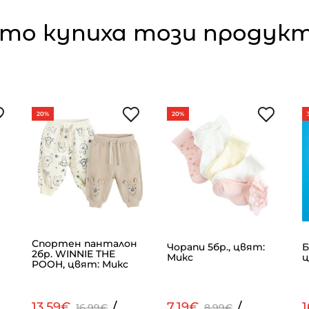
то купиха този продукт,
20%
20%
Спортен панталон
Чорапи 5бр., цвят:
Б
2бр. WINNIE THE
Микс
ц
POOH, цвят: Микс
13.59€
/
7.19€
/
16.99€
8.99€