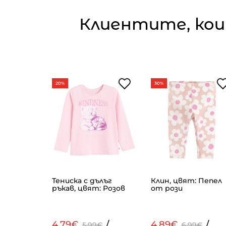
Клиентите, кои
20%
30%
с ръкав,
Тениска с дълъг
Клин, цвят: Пепел
в
ръкав, цвят: Розов
от рози
/
4.79€
/
4.89€
/
€
5.99€
6.99€