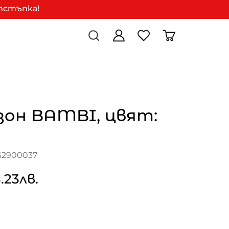
отстъпка!
зон BAMBI, цвят:
G2900037
.23лв.