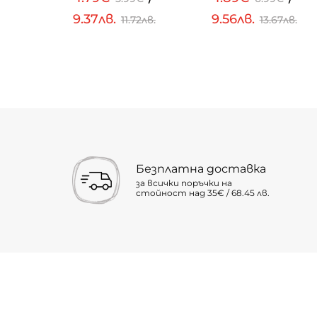
9.37лв.
9.56лв.
.58лв.
11.72лв.
13.67лв.
Безплатна доставка
за всички поръчки на
стойност над 35€ / 68.45 лв.