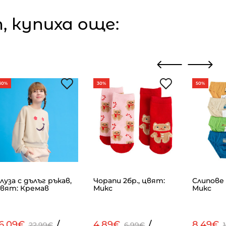
 купиха още:
30%
30%
50%
луза с дълъг ръкав,
Чорапи 2бр., цвят:
Слипове 
вят: Кремав
Микс
Микс
16.09€
/
4.89€
/
8.49€
22.99€
6.99€