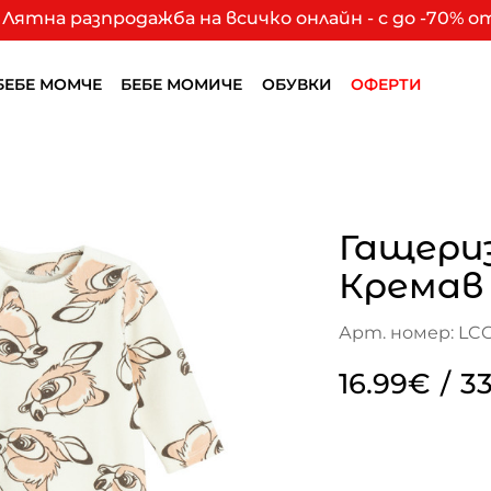
Лятна разпродажба на всичко онлайн - с до -70% 
БЕБЕ МОМЧЕ
БЕБЕ МОМИЧЕ
ОБУВКИ
ОФЕРТИ
Гащери
Кремав
Арт. номер: LC
16.99€
/
33