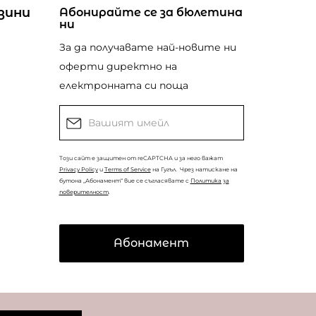
зини
Абонирайте се за бюлетина
ни
За да получавате най-новите ни
оферти директно на
електронната си поща
Този сайт е защитен от reCAPTCHA и за него важат
Privacy Policy
и
Terms of Service
на Гугъл.
Чрез натискане на
бутона „Абонамент“ вие се съгласявате с
Политика за
поверителност
.
Абонамент
© Copyright
Coolclub
2022. Всички права запазени.