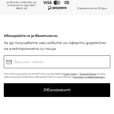
за всички поръчки на
стойност над 35€ /
68.45 лв.
в рамките на 30 дни
Абонирайте се за бюлетина ни
За да получавате най-новите ни оферти директно
на електронната си поща
Този сайт е защитен от reCAPTCHA и за него важат
Privacy Policy
и
Terms of Service
на Гугъл.
Чрез натискане на бутона „Абонамент“ вие се съгласявате с
Политика за поверителност
.
Абонамент