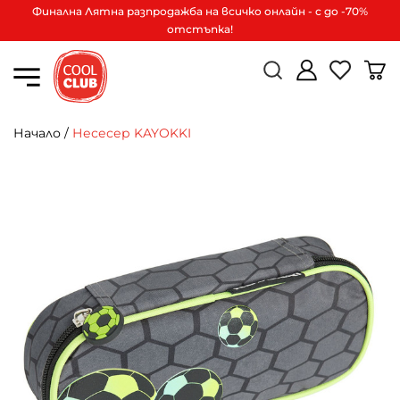
Финална Лятна разпродажба на всичко онлайн - с до -70%
отстъпка!
Начало
/
Несесер KAYOKKI