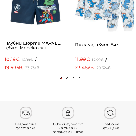
Плувни шорти MARVEL,
Пижама, цвят: Бял
цвят: Морско син
10.19€
/
11.99€
/
16.99€
14.99€
19.93лв.
23.45лв.
33.23лв.
29.32лв.
Безплатна
100% сигурност
Право на
доставка
на онлайн
връщане
трансакциите