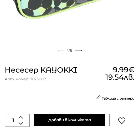
1
/5
9.99€
Несесер KAYOKKI
19.54лв.
Арт. номер: 7673087
Таблица с размери
Добави в количката