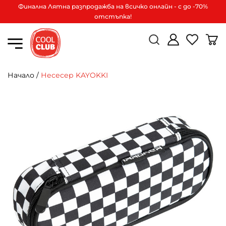
Финална Лятна разпродажба на всичко онлайн - с до -70%
отстъпка!
Начало
/
Несесер KAYOKKI