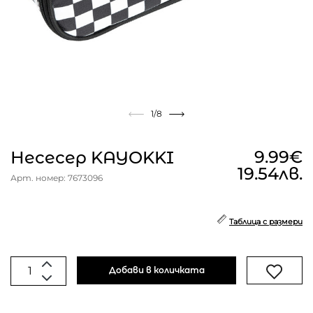
1
/8
9.99€
Несесер KAYOKKI
19.54лв.
Арт. номер: 7673096
Таблица с размери
Добави в количката