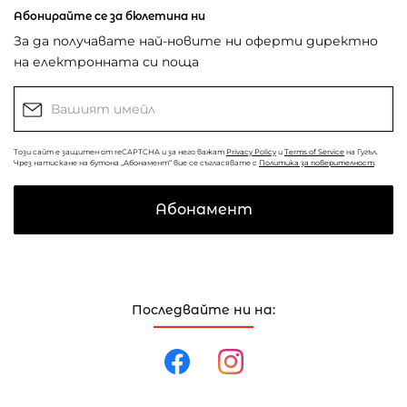
Абонирайте се за бюлетина ни
За да получавате най-новите ни оферти директно
на електронната си поща
Този сайт е защитен от reCAPTCHA и за него важат
Privacy Policy
и
Terms of Service
на Гугъл.
Чрез натискане на бутона „Абонамент“ вие се съгласявате с
Политика за поверителност
.
Абонамент
Последвайте ни на: