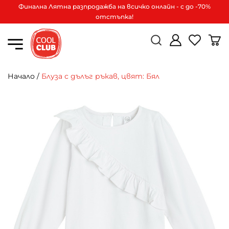
Финална Лятна разпродажба на всичко онлайн - с до -70%
отстъпка!
Начало
/
Блуза с дълъг ръкав, цвят: Бял