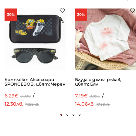
30%
20%
Комплект Аксесoари
Блуза с дълъг ръкав,
SPONGEBOB, цвят: Черен
цвят: Бял
6.29€
/
7.19€
/
8.99€
8.99€
12.30лв.
14.06лв.
17.58лв.
17.58лв.