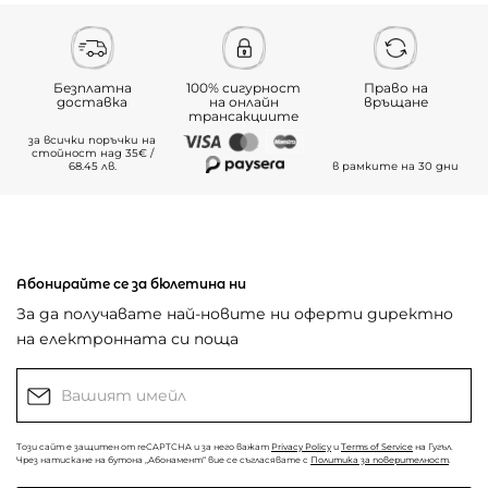
Безплатна
100% сигурност
Право на
доставка
на онлайн
връщане
трансакциите
за всички поръчки на
стойност над 35€ /
68.45 лв.
в рамките на 30 дни
Абонирайте се за бюлетина ни
За да получавате най-новите ни оферти директно
на електронната си поща
Този сайт е защитен от reCAPTCHA и за него важат
Privacy Policy
и
Terms of Service
на Гугъл.
Чрез натискане на бутона „Абонамент“ вие се съгласявате с
Политика за поверителност
.