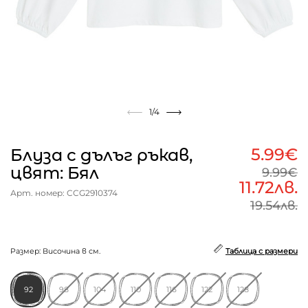
1
/4
5.99€
Блуза с дълъг ръкав,
цвят: Бял
9.99€
11.72лв.
Арт. номер: CCG2910374
19.54лв.
Размер: Височина в см.
Таблица с размери
92
98
104
110
116
122
128