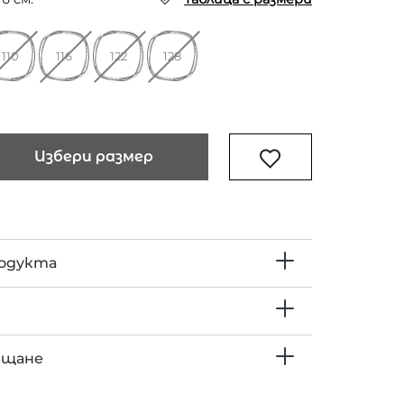
110
116
122
128
Избери размер
родукта
ъщане