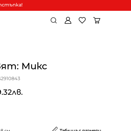
отстъпка!
вят: Микс
G2910843
9.32лв.
в см.
Таблица с размери