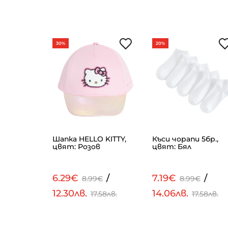
30%
20%
вят:
Шапка HELLO KITTY,
Къси чорапи 5бр.,
цвят: Розов
цвят: Бял
/
6.29€
/
7.19€
/
9€
8.99€
8.99€
12.30лв.
14.06лв.
58лв.
17.58лв.
17.58лв.