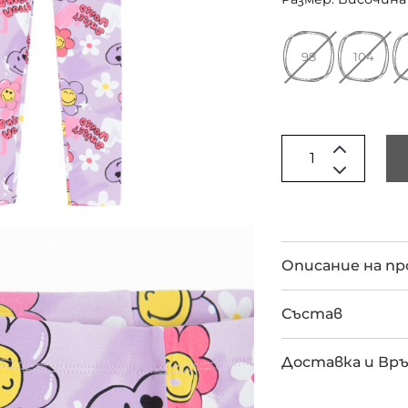
98
104
Описание на п
Състав
Доставка и Вр