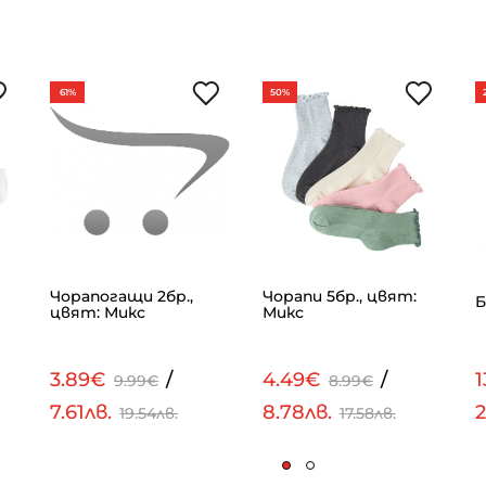
61%
50%
Чорапогащи 2бр.,
Чорапи 5бр., цвят:
Б
цвят: Микс
Микс
3.89€
/
4.49€
/
1
9.99€
8.99€
7.61лв.
8.78лв.
2
19.54лв.
17.58лв.