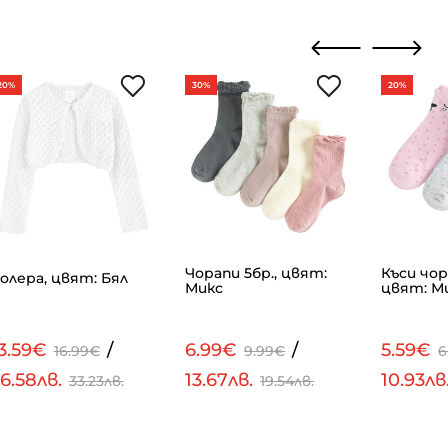
20%
30%
20%
Чорапи 5бр., цвят:
Къси чор
олера, цвят: Бял
Микс
цвят: М
3.59€
/
6.99€
/
5.59€
16.99€
9.99€
6
6.58лв.
13.67лв.
10.93лв
33.23лв.
19.54лв.