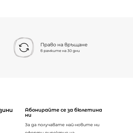
Право на връщане
в рамките на 30 дни
зини
Абонирайте се за бюлетина
ни
За да получавате най-новите ни
оферти директно на