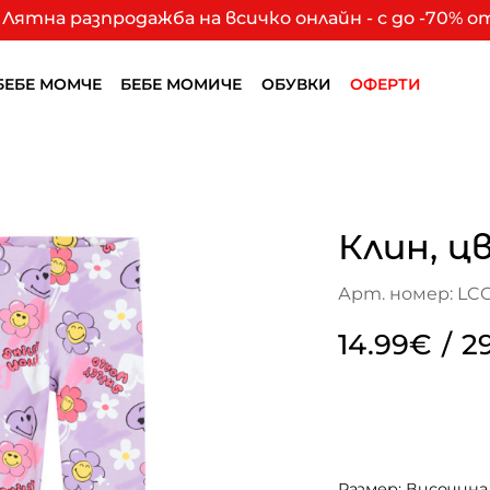
Лятна разпродажба на всичко онлайн - с до -70% 
БЕБЕ МОМЧЕ
БЕБЕ МОМИЧЕ
ОБУВКИ
ОФЕРТИ
Клин, ц
Арт. номер: LC
14.99€
/
2
Размер: Височина 