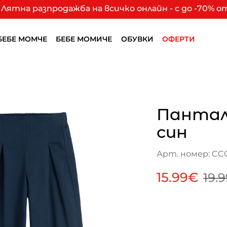
Лятна разпродажба на всичко онлайн - с до -70% 
БЕБЕ МОМЧЕ
БЕБЕ МОМИЧЕ
ОБУВКИ
ОФЕРТИ
Пантал
син
Арт. номер: CC
15.99€
19.