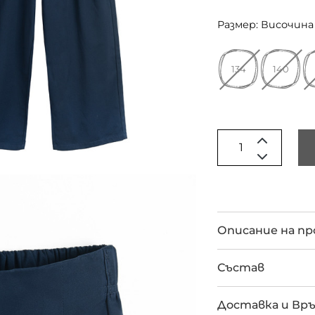
Размер: Височина 
134
140
Описание на п
Състав
Доставка и Вр