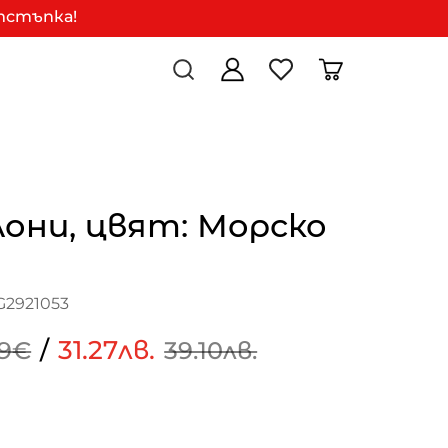
отстъпка!
они, цвят: Морско
G2921053
/
31.27лв.
99€
39.10лв.