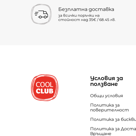
Безплатна доставка
за всички поръчки на
стойност над 35€ / 68.45 лв.
Условия за
ползване
Общи условия
Политика за
поверителност
Политика за бискв
Политика за Доста
Връщане