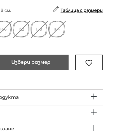
в см.
Таблица с размери
146
152
158
164
Избери размер
родукта
ъщане