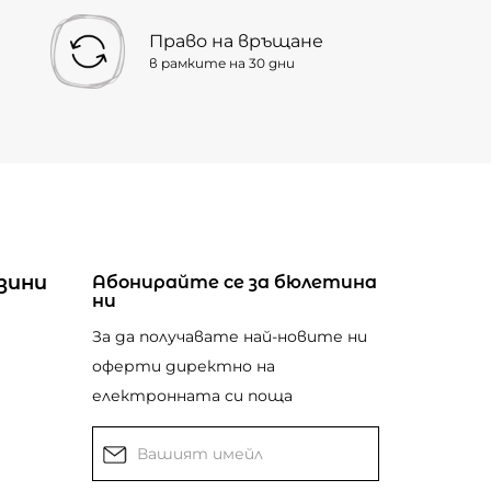
Право на връщане
в рамките на 30 дни
зини
Абонирайте се за бюлетина
ни
За да получавате най-новите ни
оферти директно на
електронната си поща