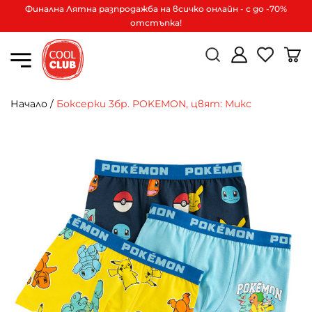
Финална Лятна разпродажба на всичко онлайн - с до -70%
отстъпка!
Начало
/
Боксерки 3бр. POKEMON, цвят: Микс