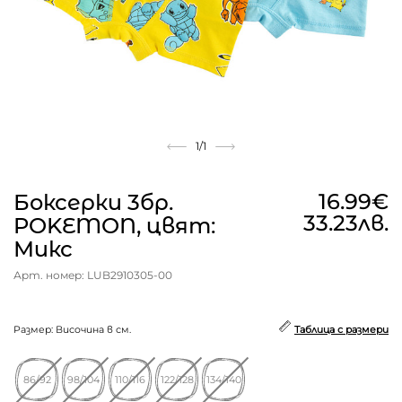
1
/1
16.99€
Боксерки 3бр.
33.23лв.
POKEMON, цвят:
Микс
Арт. номер: LUB2910305-00
Размер: Височина в см.
Таблица с размери
86/92
98/104
110/116
122/128
134/140