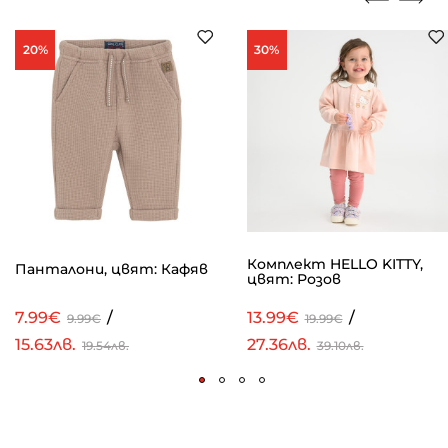
20%
30%
Комплект HELLO KITTY,
Панталони, цвят: Кафяв
цвят: Розов
7.99€
/
13.99€
/
9.99€
19.99€
15.63лв.
27.36лв.
19.54лв.
39.10лв.