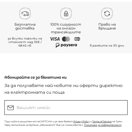
Безплатна
100% сигурност
Право на
доставка
на онлайн
връщане
трансакциите
за всички поръчки на
стойност над 35€ /
68.45 лв.
в рамките на 30 дни
Абонирайте се за бюлетина ни
За да получавате най-новите ни оферти директно
на електронната си поща
Този сайт е защитен от reCAPTCHA и за него важат
Privacy Policy
и
Terms of Service
на Гугъл.
Чрез натискане на бутона „Абонамент“ вие се съгласявате с
Политика за поверителност
.