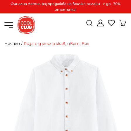
Финална Лятна разпродажба на всичко онлайн - с до -70%
отстъпка!
Начало
/
Риза с дълъг ръкав, цвят: Бял