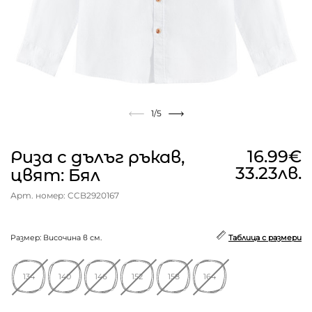
1
/5
16.99€
Риза с дълъг ръкав,
33.23лв.
цвят: Бял
Арт. номер: CCB2920167
Размер: Височина в см.
Таблица с размери
134
140
146
152
158
164