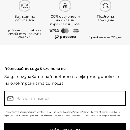
Безплатна
100% сигурност
Право на
доставка
на онлайн
връщане
трансакциите
за всички поръчки на
стойност над 35€ /
68.45 лв.
в рамките на 30 дни
Абонирайте се за бюлетина ни
За да получавате най-новите ни оферти директно
на електронната си поща
Този сайт е защитен от reCAPTCHA и за него важат
Privacy Policy
и
Terms of Service
на Гугъл.
Чрез натискане на бутона „Абонамент“ вие се съгласявате с
Политика за поверителност
.