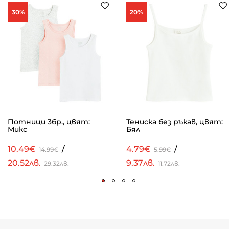
30%
20%
Потници 3бр., цвят:
Тениска без ръкав, цвят:
Микс
Бял
10.49€
/
4.79€
/
14.99€
5.99€
20.52лв.
9.37лв.
29.32лв.
11.72лв.