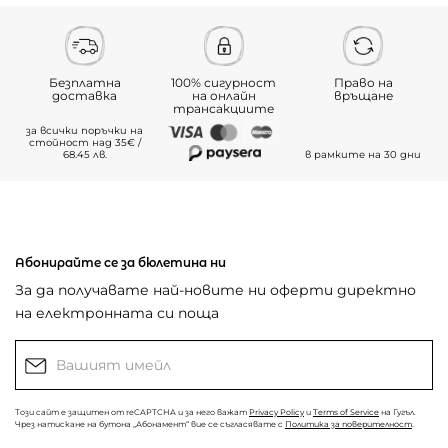
Безплатна
100% сигурност
Право на
доставка
на онлайн
връщане
трансакциите
за всички поръчки на
стойност над 35€ /
68.45 лв.
в рамките на 30 дни
Абонирайте се за бюлетина ни
За да получавате най-новите ни оферти директно
на електронната си поща
Този сайт е защитен от reCAPTCHA и за него важат
Privacy Policy
и
Terms of Service
на Гугъл.
Чрез натискане на бутона „Абонамент“ вие се съгласявате с
Политика за поверителност
.