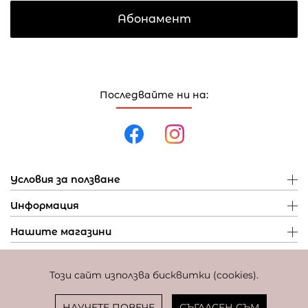
Абонамент
Последвайте ни на:
Условия за ползване
Информация
Нашите магазини
Този сайт използва бисквитки (cookies).
Политика за поверителност
Политика за бисквитки
Фиксиран курс за превалутиране: 1 EUR = 1,95583 BGN
НАУЧЕТЕ ПОВЕЧЕ
СЪГЛАСЕН СЪМ