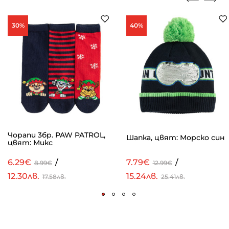
30%
40%
Чорапи 3бр. PAW PATROL,
Шапка, цвят: Морско син
цвят: Микс
6.29€
/
7.79€
/
8.99€
12.99€
12.30лв.
15.24лв.
17.58лв.
25.41лв.