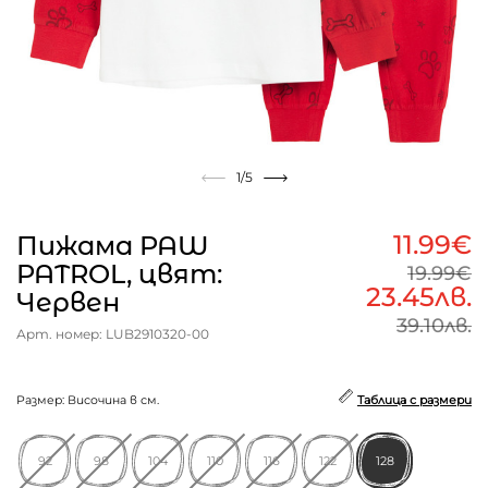
1
/5
11.99€
Пижама PAW
PATROL, цвят:
19.99€
23.45лв.
Червен
39.10лв.
Арт. номер: LUB2910320-00
Размер: Височина в см.
Таблица с размери
92
98
104
110
116
122
128