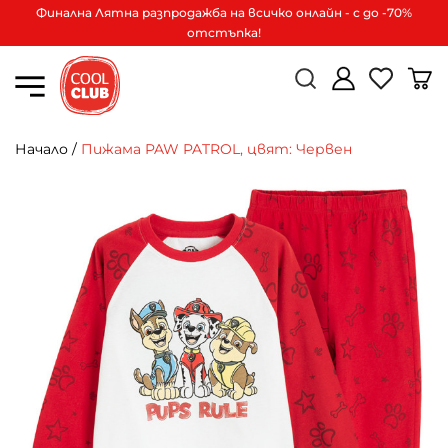
Финална Лятна разпродажба на всичко онлайн - с до -70%
отстъпка!
Начало
/
Пижама PAW PATROL, цвят: Червен