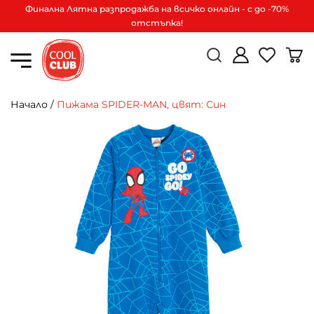
Финална Лятна разпродажба на всичко онлайн - с до -70%
отстъпка!
Начало
/
Пижама SPIDER-MAN, цвят: Син