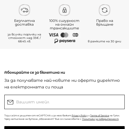
Безплатна
100% сигурност
Право на
доставка
на онлайн
връщане
трансакциите
за всички поръчки на
стойност над 35€ /
68.45 лв.
в рамките на 30 дни
Абонирайте се за бюлетина ни
За да получавате най-новите ни оферти директно
на електронната си поща
Този сайт е защитен от reCAPTCHA и за него важат
Privacy Policy
и
Terms of Service
на Гугъл.
Чрез натискане на бутона „Абонамент“ вие се съгласявате с
Политика за поверителност
.