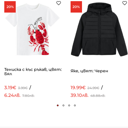
20%
20%
Тениска с къс ръкав, цвят:
Яке, цвят: Черен
Бял
3.19€
/
19.99€
/
3.99€
24.99€
6.24лв.
39.10лв.
7.80лв.
48.88лв.