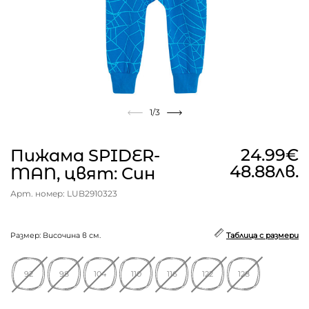
1
/3
24.99€
Пижама SPIDER-
48.88лв.
MAN, цвят: Син
Арт. номер: LUB2910323
Размер: Височина в см.
Таблица с размери
92
98
104
110
116
122
128