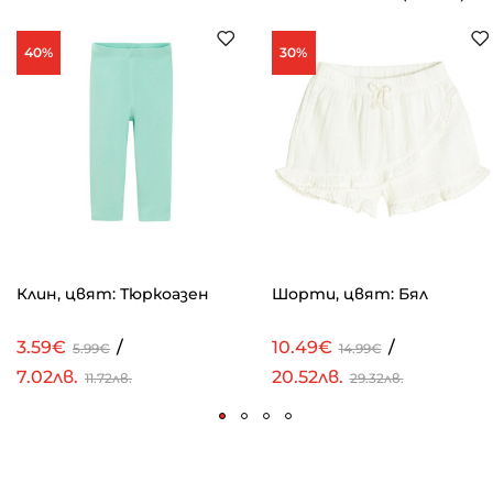
40%
30%
Клин, цвят: Тюркоазен
Шорти, цвят: Бял
3.59€
/
10.49€
/
5.99€
14.99€
7.02лв.
20.52лв.
11.72лв.
29.32лв.