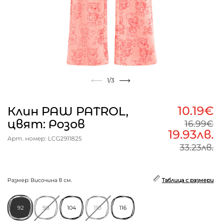
1
/3
10.19€
Клин PAW PATROL,
цвят: Розов
16.99€
19.93лв.
Арт. номер: LCG2911825
33.23лв.
Размер: Височина в см.
Таблица с размери
92
98
104
110
116