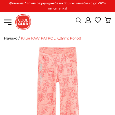
Финална Лятна разпродажба на всичко онлайн - с до -70%
отстъпка!
Начало
/
Клин PAW PATROL, цвят: Розов