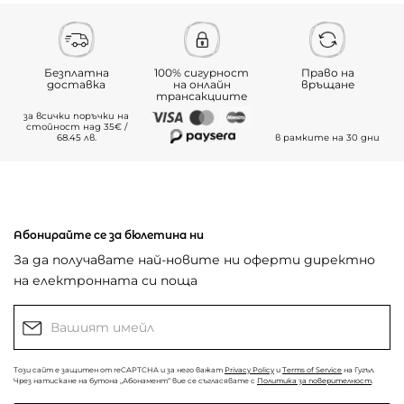
Безплатна
100% сигурност
Право на
доставка
на онлайн
връщане
трансакциите
за всички поръчки на
стойност над 35€ /
68.45 лв.
в рамките на 30 дни
Абонирайте се за бюлетина ни
За да получавате най-новите ни оферти директно
на електронната си поща
Този сайт е защитен от reCAPTCHA и за него важат
Privacy Policy
и
Terms of Service
на Гугъл.
Чрез натискане на бутона „Абонамент“ вие се съгласявате с
Политика за поверителност
.