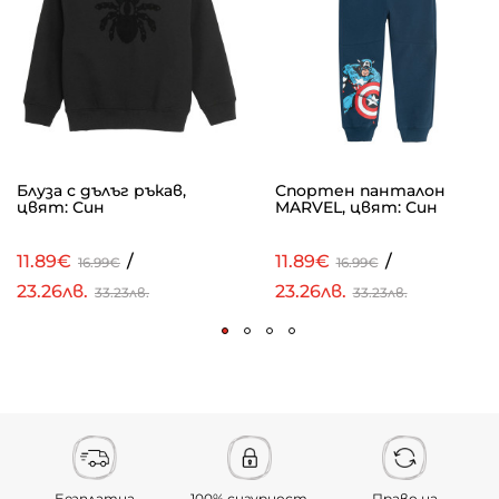
Блуза с дълъг ръкав,
Спортен панталон
цвят: Син
MARVEL, цвят: Син
11.89€
/
11.89€
/
16.99€
16.99€
23.26лв.
23.26лв.
33.23лв.
33.23лв.
Безплатна
100% сигурност
Право на