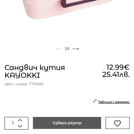
1
/5
12.99€
Сандвич кутия
25.41лв.
KAYOKKI
Арт. номер: 7712089
Таблица с размери
Избери размер