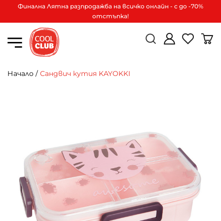
Финална Лятна разпродажба на всичко онлайн - с до -70%
отстъпка!
Начало
/
Сандвич кутия KAYOKKI