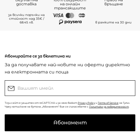
доставка
на онлайн
връщане
трансакциите
за всички поръчки на
стойност над 35€ /
68.45 лв.
в рамките на 30 дни
Абонирайте се за бюлетина ни
За да получавате най-новите ни оферти директно
на електронната си поща
Този сайт е защитен от reCAPTCHA и за него важат
Privacy Policy
и
Terms of Service
на Гугъл.
Чрез натискане на бутона „Абонамент“ вие се съгласявате с
Политика за поверителност
.
Абонамент