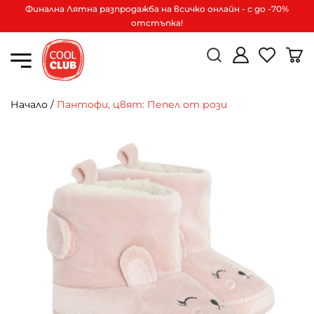
Финална Лятна разпродажба на всичко онлайн - с до -70%
отстъпка!
Начало
/
Пантофи, цвят: Пепел от рози