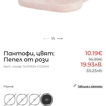
1
/5
10.19€
Пантофи, цвят:
Пепел от рози
16.99€
19.93лв.
Арт. номер: SLN1W24-CG2404
33.23лв.
Размер
Таблица с размери
17
18
19
20