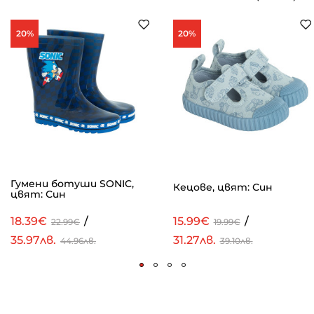
20%
20%
Гумени ботуши SONIC,
Кецове, цвят: Син
цвят: Син
18.39€
/
15.99€
/
22.99€
19.99€
35.97лв.
31.27лв.
44.96лв.
39.10лв.