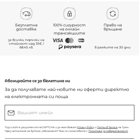
Безплатна
100% сигурност
Право на
доставка
на онлайн
връщане
трансакциите
за всички поръчки на
стойност над 35€ /
68.45 лв.
в рамките на 30 дни
Абонирайте се за бюлетина ни
За да получавате най-новите ни оферти директно
на електронната си поща
Този сайт е защитен от reCAPTCHA и за него важат
Privacy Policy
и
Terms of Service
на Гугъл.
Чрез натискане на бутона „Абонамент“ вие се съгласявате с
Политика за поверителност
.