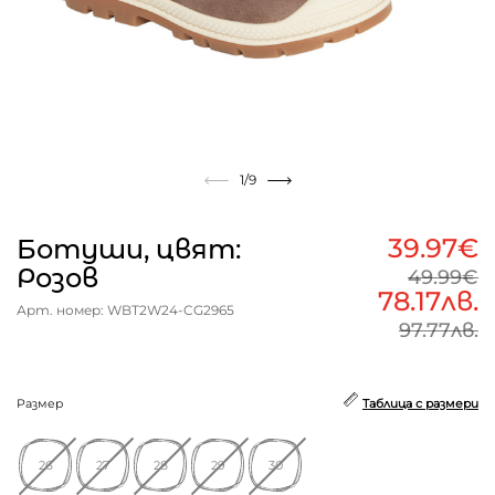
1
/9
39.97€
Ботуши, цвят:
Розов
49.99€
78.17лв.
Арт. номер: WBT2W24-CG2965
97.77лв.
Размер
Таблица с размери
26
27
28
29
30