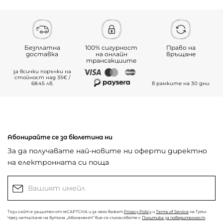
Безплатна
100% сигурност
Право на
доставка
на онлайн
връщане
трансакциите
за всички поръчки на
стойност над 35€ /
68.45 лв.
в рамките на 30 дни
Абонирайте се за бюлетина ни
За да получавате най-новите ни оферти директно
на електронната си поща
Този сайт е защитен от reCAPTCHA и за него важат
Privacy Policy
и
Terms of Service
на Гугъл.
Чрез натискане на бутона „Абонамент“ вие се съгласявате с
Политика за поверителност
.