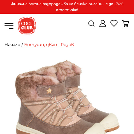
Финална Лятна разпродажба на всичко онлайн - с до -70%
отстъпка!
Начало
/
Ботуши, цвят: Розов