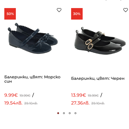
50%
30%
Балеринки, цвят: Морско
Балеринки, цвят: Черен
син
9.99€
/
13.99€
/
19.99€
19.99€
19.54лв.
27.36лв.
39.10лв.
39.10лв.