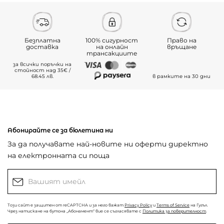
Безплатна
100% сигурност
Право на
доставка
на онлайн
връщане
трансакциите
за всички поръчки на
стойност над 35€ /
68.45 лв.
в рамките на 30 дни
Абонирайте се за бюлетина ни
За да получавате най-новите ни оферти директно
на електронната си поща
Този сайт е защитен от reCAPTCHA и за него важат
Privacy Policy
и
Terms of Service
на Гугъл.
Чрез натискане на бутона „Абонамент“ вие се съгласявате с
Политика за поверителност
.