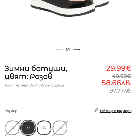
1
/7
29.99€
Зимни ботуши,
цвят: Розов
49.99€
58.66лв.
Арт. номер: WSN3W24-CG2962
97.77лв.
Размер
Таблица с размери
31
32
33
34