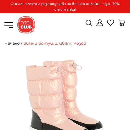
Финална Лятна разпродажба на всичко онлайн - с до -70%
отстъпка!
Начало
/
Зимни ботуши, цвят: Розов