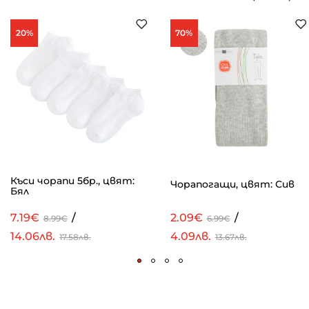
20%
70%
Къси чорапи 5бр., цвят:
Чорапогащи, цвят: Сив
Бял
7.19€
/
2.09€
/
8.99€
6.99€
14.06лв.
4.09лв.
17.58лв.
13.67лв.