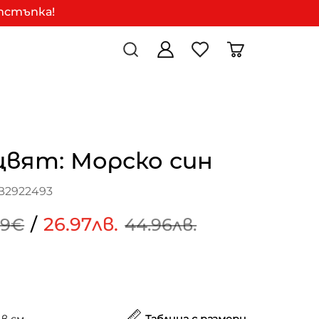
отстъпка!
цвят: Морско син
B2922493
/
26.97лв.
99€
44.96лв.