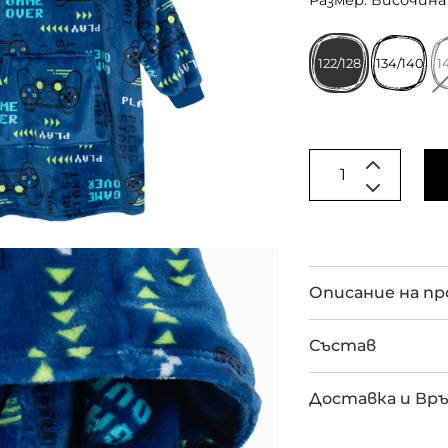
Размер: Височина 
122/128
134/140
1
Описание на п
Състав
Доставка и Вр