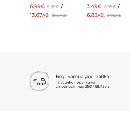
/
6.99€
/
3.49€
/
€
9.99€
4.99€
13.67лв.
6.83лв.
.58лв.
19.54лв.
9.76лв.
Безплатна доставка
за всички поръчки на
стойност над 35€ / 68.45 лв.