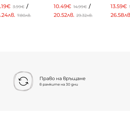
.19€
/
10.49€
/
13.59€
3.99€
14.99€
.24лв.
20.52лв.
26.58л
7.80лв.
29.32лв.
Право на връщане
в рамките на 30 дни