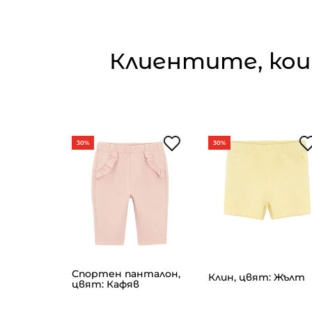
Клиентите, кои
30%
30%
р., цвят:
Спортен панталон,
Клин, цвят: Жълт
цвят: Кафяв