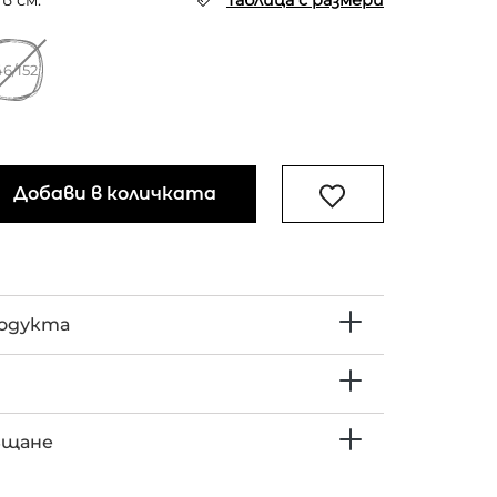
в см.
Таблица с размери
46/152
Добави в количката
родукта
ъщане