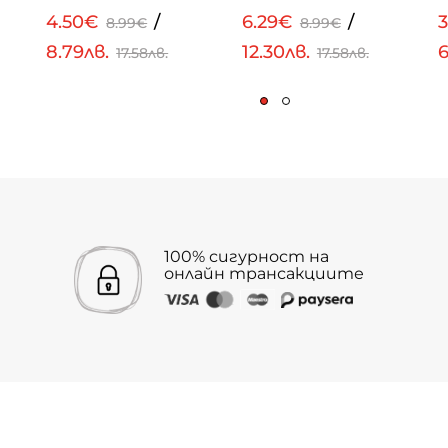
4.50€
/
6.29€
/
3
8.99€
8.99€
8.79лв.
12.30лв.
6
17.58лв.
17.58лв.
100% сигурност на
онлайн трансакциите