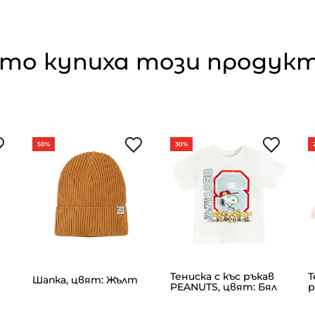
то купиха този продукт,
50%
30%
Тениска с къс ръкав
Т
Шапка, цвят: Жълт
PEANUTS, цвят: Бял
р