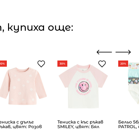
 купиха още:
20%
30%
20%
ениска с дълъг
Тениска с къс ръкав
Бельо 5б
ъкав, цвят: Розов
SMILEY, цвят: Бял
PATROL,