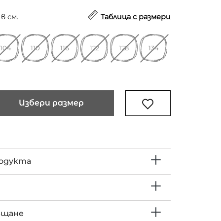
в см.
Таблица с размери
104
110
116
122
128
134
Избери размер
родукта
ъщане