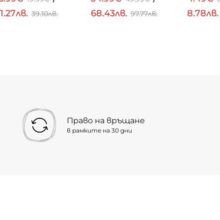
1.27лв.
68.43лв.
8.78лв
39.10лв.
97.77лв.
Право на връщане
в рамките на 30 дни