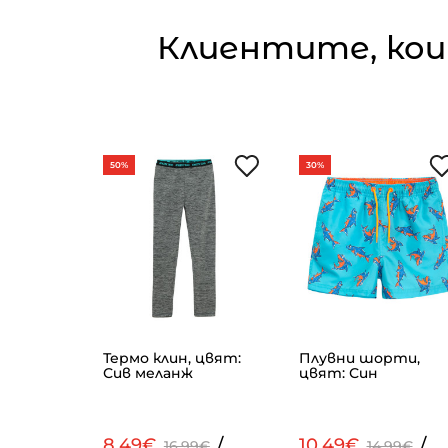
Клиентите, кои
50%
30%
ъкав,
Термо клин, цвят:
Плувни шорти,
Сив меланж
цвят: Син
/
8.49€
/
10.49€
/
99€
16.99€
14.99€