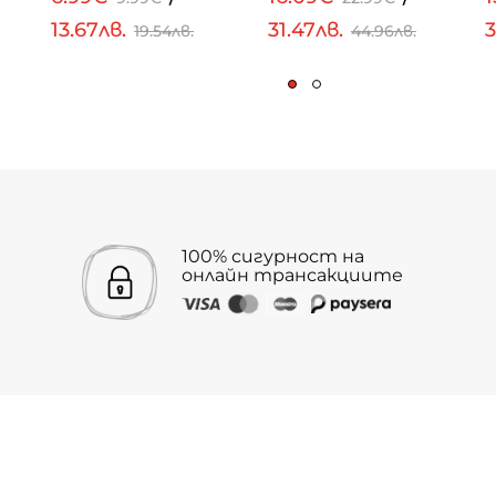
13.67лв.
31.47лв.
3
19.54лв.
44.96лв.
100% сигурност на
онлайн трансакциите