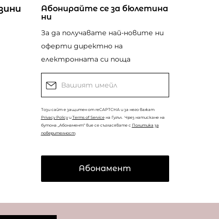
зини
Абонирайте се за бюлетина
ни
За да получавате най-новите ни
оферти директно на
електронната си поща
Този сайт е защитен от reCAPTCHA и за него важат
Privacy Policy
и
Terms of Service
на Гугъл.
Чрез натискане на
бутона „Абонамент“ вие се съгласявате с
Политика за
поверителност
.
Абонамент
© Copyright
Coolclub
2022. Всички права запазени.