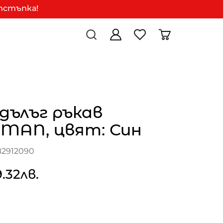
отстъпка!
 дълъг ръкав
-MAN, цвят: Син
B2912090
9.32лв.