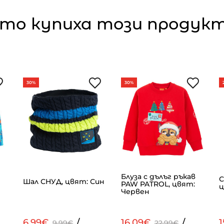
то купиха този продукт,
30%
30%
Блуза с дълъг ръкав
С
Шал СНУД, цвят: Син
PAW PATROL, цвят:
ц
Червен
6.99€
/
16.09€
/
9.99€
22.99€