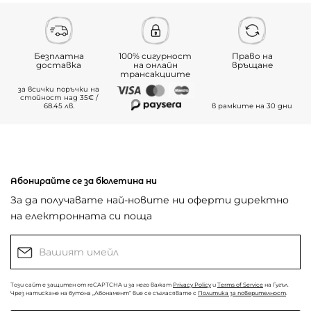
Безплатна
100% сигурност
Право на
доставка
на онлайн
връщане
трансакциите
за всички поръчки на
стойност над 35€ /
68.45 лв.
в рамките на 30 дни
Абонирайте се за бюлетина ни
За да получавате най-новите ни оферти директно
на електронната си поща
Този сайт е защитен от reCAPTCHA и за него важат
Privacy Policy
и
Terms of Service
на Гугъл.
Чрез натискане на бутона „Абонамент“ вие се съгласявате с
Политика за поверителност
.