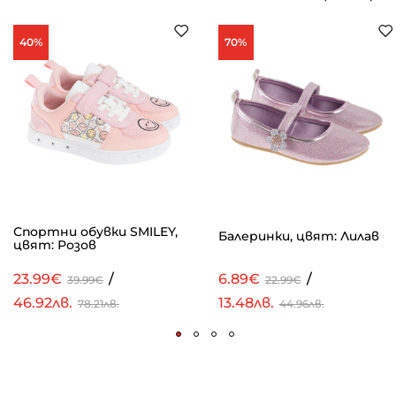
40%
70%
Спортни обувки SMILEY,
Балеринки, цвят: Лилав
цвят: Розов
23.99€
/
6.89€
/
39.99€
22.99€
46.92лв.
13.48лв.
78.21лв.
44.96лв.