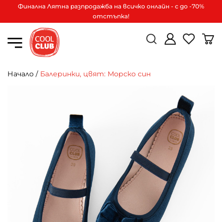
Финална Лятна разпродажба на всичко онлайн - с до -70%
отстъпка!
Начало
/
Балеринки, цвят: Морско син