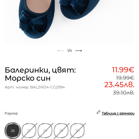
1
/4
11.99€
Балеринки, цвят:
Морско син
19.99€
23.45лв.
Арт. номер: BAL2W24-CG2994
39.10лв.
Размер
Таблица с размери
26
27
28
29
30