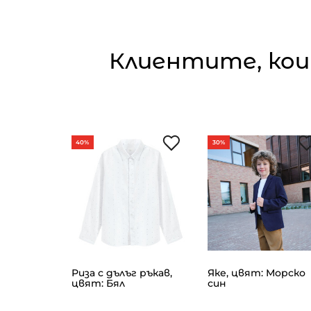
Клиентите, кои
40%
30%
, цвят:
Риза с дълъг ръкав,
Яке, цвят: Морско
цвят: Бял
син