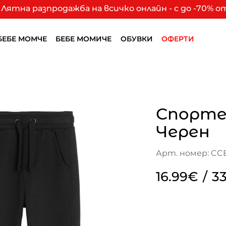
Лятна разпродажба на всичко онлайн - с до -70% 
БЕБЕ МОМЧЕ
БЕБЕ МОМИЧЕ
ОБУВКИ
ОФЕРТИ
Спорте
Черен
Арт. номер: CCB
16.99€
/
33