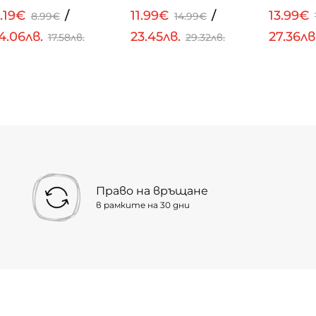
.19€
/
11.99€
/
13.99€
8.99€
14.99€
4.06лв.
23.45лв.
27.36лв
17.58лв.
29.32лв.
Право на връщане
в рамките на 30 дни