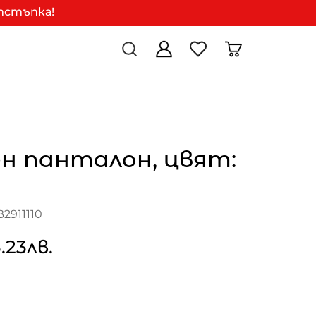
отстъпка!
н панталон, цвят:
2911110
.23лв.