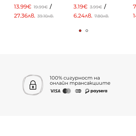
13.99€
/
3.19€
/
7
19.99€
3.99€
27.36лв.
6.24лв.
1
39.10лв.
7.80лв.
100% сигурност на
онлайн трансакциите