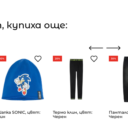
 купиха още:
20%
20%
30%
апка SONIC, цвят:
Термо клин, цвят:
Пантало
ин
Черен
Черен