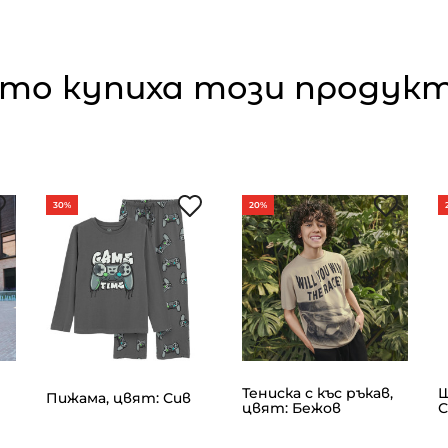
то купиха този продукт,
30%
20%
Тениска с къс ръкав,
Ш
Пижама, цвят: Сив
цвят: Бежов
С