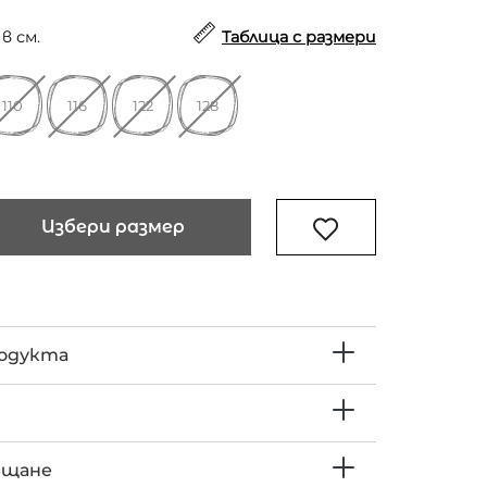
в см.
Таблица с размери
110
116
122
128
Избери размер
родукта
ъщане