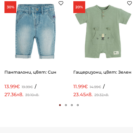
30%
20%
Панталони, цвят: Син
Гащеризони, цвят: Зелен
13.99€
/
11.99€
/
19.99€
14.99€
27.36лв.
23.45лв.
39.10лв.
29.32лв.