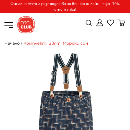
Финална Лятна разпродажба на всичко онлайн - с до -70%
отстъпка!
Начало
/
Комплект, цвят: Морско син