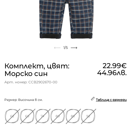
1
/5
22.99€
Комплект, цвят:
44.96лв.
Морско син
Арт. номер: CCB2902670-00
Размер: Височина в см.
Таблица с размери
62
68
74
80
86
92