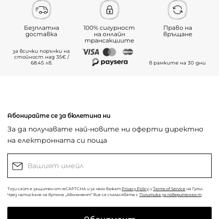
Безплатна
100% сигурност
Право на
доставка
на онлайн
връщане
трансакциите
за всички поръчки на
стойност над 35€ /
68.45 лв.
в рамките на 30 дни
Абонирайте се за бюлетина ни
За да получавате най-новите ни оферти директно
на електронната си поща
Този сайт е защитен от reCAPTCHA и за него важат
Privacy Policy
и
Terms of Service
на Гугъл.
Чрез натискане на бутона „Абонамент“ вие се съгласявате с
Политика за поверителност
.